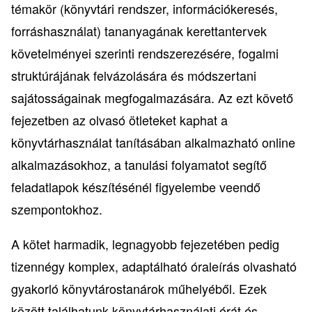
témakör (könyvtári rendszer, információkeresés,
forráshasználat) tananyagának kerettantervek
követelményei szerinti rendszerezésére, fogalmi
struktúrájának felvázolására és módszertani
sajátosságainak megfogalmazására. Az ezt követő
fejezetben az olvasó ötleteket kaphat a
könyvtárhasználat tanításában alkalmazható online
alkalmazásokhoz, a tanulási folyamatot segítő
feladatlapok készítésénél figyelembe veendő
szempontokhoz.
A kötet harmadik, legnagyobb fejezetében pedig
tizennégy komplex, adaptálható óraleírás olvasható
gyakorló könyvtárostanárok műhelyéből. Ezek
között találhatunk könyvtárhasználati órát és