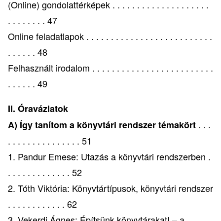
(Online) gondolattérképek . . . . . . . . . . . . . . . . . . . .
. . . . . . . . 47
Online feladatlapok . . . . . . . . . . . . . . . . . . . . . . . . . .
. . . . . . 48
Felhasznált irodalom . . . . . . . . . . . . . . . . . . . . . . . . .
. . . . . . 49
II. Óravázlatok
. . .
A) Így tanítom a könyvtári rendszer témakört
. . . . . . . . . . . . . . . 51
1. Pandur Emese: Utazás a könyvtári rendszerben .
. . . . . . . . . . . . . 52
2. Tóth Viktória: Könyvtártípusok, könyvtári rendszer
. . . . . . . . . . . . 62
3. Vekerdi Ágnes: Építsünk könyvtárakat! – a