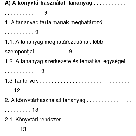
. . . . . . . . . . . .
A) A könyvtárhasználati tananyag
. . . . . . . . . . . . . 9
1. A tananyag tartalmának meghatározói . . . . . . . . .
. . . . . . . . . . 9
1.1. A tananyag meghatározásának főbb
szempontjai . . . . . . . . . . . 9
1.2. A tananyag szerkezete és tematikai egységei . .
. . . . . . . . . . . . 9
1.3 Tantervek . . . . . . . . . . . . . . . . . . . . . . . . . . . . . .
. . . 12
2. A könyvtárhasználati tananyag . . . . . . . . . . . . . . .
. . . . . . . . . 13
2.1. Könyvtári rendszer . . . . . . . . . . . . . . . . . . . . . . .
. . . . . 13