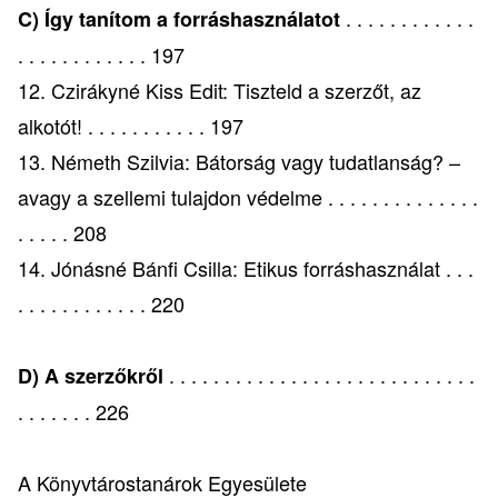
. . . . . . . . . . . .
C) Így tanítom a forráshasználatot
. . . . . . . . . . . . 197
12. Czirákyné Kiss Edit: Tiszteld a szerzőt, az
alkotót! . . . . . . . . . . . 197
13. Németh Szilvia: Bátorság vagy tudatlanság? –
avagy a szellemi tulajdon védelme . . . . . . . . . . . . . .
. . . . . 208
14. Jónásné Bánfi Csilla: Etikus forráshasználat . . .
. . . . . . . . . . . . 220
. . . . . . . . . . . . . . . . . . . . . . . . . . . .
D) A szerzőkről
. . . . . . . 226
A Könyvtárostanárok Egyesülete