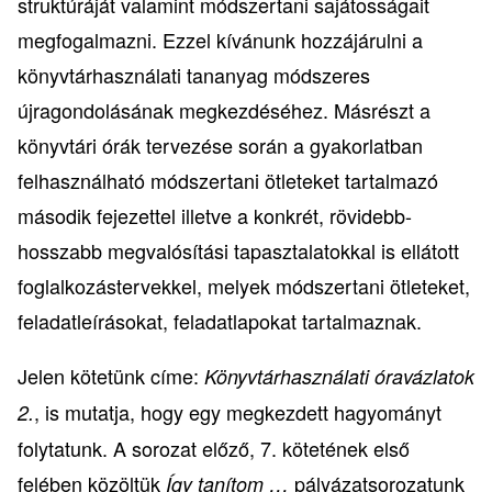
struktúráját valamint módszertani sajátosságait
megfogalmazni. Ezzel kívánunk hozzájárulni a
könyvtárhasználati tananyag módszeres
újragondolásának megkezdéséhez. Másrészt a
könyvtári órák tervezése során a gyakorlatban
felhasználható módszertani ötleteket tartalmazó
második fejezettel illetve a konkrét, rövidebb-
hosszabb megvalósítási tapasztalatokkal is ellátott
foglalkozástervekkel, melyek módszertani ötleteket,
feladatleírásokat, feladatlapokat tartalmaznak.
Jelen kötetünk címe:
Könyvtárhasználati óravázlatok
, is mutatja, hogy egy megkezdett hagyományt
2.
folytatunk. A sorozat előző, 7. kötetének első
felében közöltük
pályázatsorozatunk
Így tanítom …