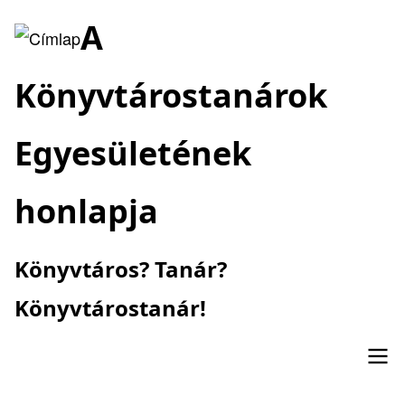
Ugrás
A
a
tartalomra
Könyvtárostanárok
Egyesületének
honlapja
Könyvtáros? Tanár?
Könyvtárostanár!