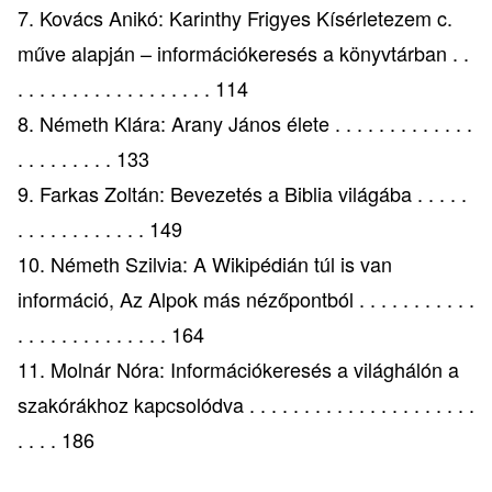
7. Kovács Anikó: Karinthy Frigyes Kísérletezem c.
műve alapján – információkeresés a könyvtárban . .
. . . . . . . . . . . . . . . . . . 114
8. Németh Klára: Arany János élete . . . . . . . . . . . . .
. . . . . . . . . 133
9. Farkas Zoltán: Bevezetés a Biblia világába . . . . .
. . . . . . . . . . . . 149
10. Németh Szilvia: A Wikipédián túl is van
információ, Az Alpok más nézőpontból . . . . . . . . . . .
. . . . . . . . . . . . . . 164
11. Molnár Nóra: Információkeresés a világhálón a
szakórákhoz kapcsolódva . . . . . . . . . . . . . . . . . . . . .
. . . . 186