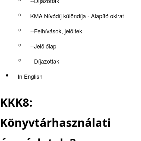
--Díjazottak
KMA Nívódíj különdíja - Alapító okirat
--Felhívások, jelöltek
--Jelölőlap
--Díjazottak
In English
KKK8:
Könyvtárhasználati