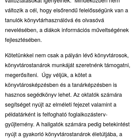
változtatásokat igényelnek. Mindeközben nem
változik a cél, hogy elsőrendű felelősségünk van a
tanulók könyvtárhasználóvá és olvasóvá
nevelésében, a diákok információs műveltségének
fejlesztésében.
Kötetünkkel nem csak a pályán lévő könyvtárosok,
könyvtárostanárok munkáját szeretnénk támogatni,
megerősíteni. Úgy véljük, a kötet a
könyvtárosképzésben és a tanárképzésben is
hasznos segédkönyv lehet. Az oktatók számára
segítséget nyújt az elméleti fejezet valamint a
példatárként is felfogható foglalkozásterv-
gyűjtemény. A hallgatók számára pedig betekintést
nyújt a gyakorló könyvtárostanárok életútjába, a