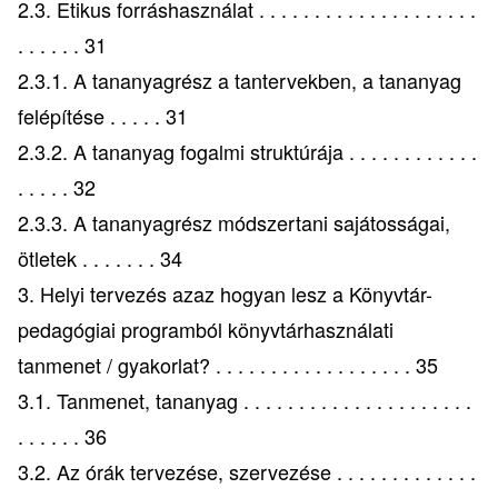
2.3. Etikus forráshasználat . . . . . . . . . . . . . . . . . . . .
. . . . . . 31
2.3.1. A tananyagrész a tantervekben, a tananyag
felépítése . . . . . 31
2.3.2. A tananyag fogalmi struktúrája . . . . . . . . . . . .
. . . . . 32
2.3.3. A tananyagrész módszertani sajátosságai,
ötletek . . . . . . . 34
3. Helyi tervezés azaz hogyan lesz a Könyvtár-
pedagógiai programból könyvtárhasználati
tanmenet / gyakorlat? . . . . . . . . . . . . . . . . . . 35
3.1. Tanmenet, tananyag . . . . . . . . . . . . . . . . . . . . .
. . . . . . 36
3.2. Az órák tervezése, szervezése . . . . . . . . . . . . .