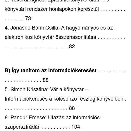
könyvtári rendszer honlapokon keresztül . . . . . . . . .
. . . . . . . 73
4. Jónásné Bánfi Csilla: A hagyományos és az
elektronikus könyvtár összehasonlítása . . . . . . . . . .
. . . . . . . . . . . . . . . . . . . . . . 82
. . . . . . . . . .
B) Így tanítom az információkeresést
. . . . . . . . . . . . . 88
5. Simon Krisztina: Vár a könyvtár –
Információkeresés a kölcsönző részleg könyveiben .
. . . . . . . . . . . . . . . . . . . . . . 88
6. Pandur Emese: Utazás az információs
szupersztrádán . . . . . . . . . . 104