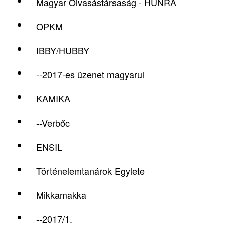
Magyar Olvasástársaság - HUNRA
OPKM
IBBY/HUBBY
--2017-es üzenet magyarul
KAMIKA
--Verbőc
ENSIL
Történelemtanárok Egylete
Mikkamakka
--2017/1.