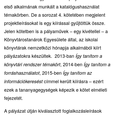
első alkalmának munkáit a katalógushasználat
témakörben. De a sorozat 4. kötetében megjelent
projektleírásokat is egy kiírással gyűjtöttük össze.
Jelen kötetben is a pályaművek – egy kivétellel – a
Könyvtárostanárok Egyesülete által, az iskolai
könyvtárak nemzetközi hónapja alkalmából kiírt
pályázatokra készültek. 2013-ban
Így tanítom a
, 2014-ben
könyvtári rendszer témakört
Így tanítom a
, 2015-ben
forráshasználatot
Így tanítom az
címmel került kiírásra – ezért
információkeresést
ezek a tananyagegységek képezik e kötet elméleti
fejezetét.
A pályázat útján kiválasztott foglalkozásleírások