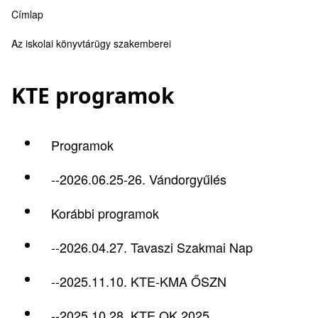
Címlap
Morzsa
Az iskolai könyvtárügy szakemberei
KTE programok
Programok
--2026.06.25-26. Vándorgyűlés
Korábbi programok
--2026.04.27. Tavaszi Szakmai Nap
--2025.11.10. KTE-KMA ŐSZN
--2025.10.28. KTE OK 2025