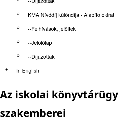
--Díjazottak
KMA Nívódíj különdíja - Alapító okirat
--Felhívások, jelöltek
--Jelölőlap
--Díjazottak
In English
Az iskolai könyvtárügy
szakemberei