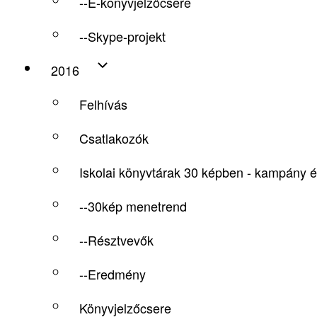
--E-könyvjelzőcsere
--Skype-projekt
2016
Felhívás
Csatlakozók
Iskolai könyvtárak 30 képben - kampány é
--30kép menetrend
--Résztvevők
--Eredmény
Könyvjelzőcsere