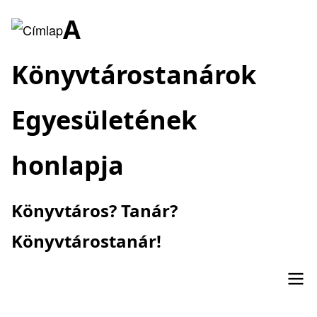
Ugrás
A
a
tartalomra
Könyvtárostanárok
Egyesületének
honlapja
Könyvtáros? Tanár?
Könyvtárostanár!