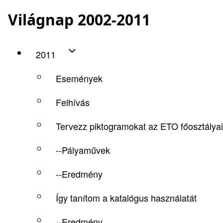
Világnap 2002-2011
2011
Események
Felhívás
Tervezz piktogramokat az ETO főosztálya
--Pályaművek
--Eredmény
Így tanítom a katalógus használatát
--Eredmény