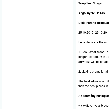
Település:
Szeged
Angol nyelvű leiras:
Deák Ferenc Bilingua
25.10.2010.-29.10.201
Let's decorate the sch
1. Book-art at school, o
longer needed. With the
art works will be creat
2. Making promotional 
The best artworks exhi
then the best pieces wil
Az esemény honlapja:
www.dfgkonyvtar.blog.