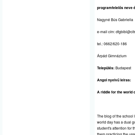
programfelelős neve é
Nagyné Bús Gabriella
e-mail cím:
dfgbibl@cit
tel.: 0662/620-186
Árpád Gimnázium
Település:
Budapest
Angol nyelvű leiras:
A riddle for the world 
The blog of the school li
world day has a dual goa
student's attention for
them practicing the usag