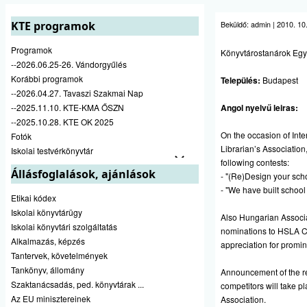
KTE programok
Beküldő:
admin
|
2010. 10.
Programok
Könyvtárostanárok Egy
--2026.06.25-26. Vándorgyűlés
Korábbi programok
Település:
Budapest
--2026.04.27. Tavaszi Szakmai Nap
--2025.11.10. KTE-KMA ŐSZN
Angol nyelvű leiras:
--2025.10.28. KTE OK 2025
On the occasion of Int
Fotók
Librarian’s Associati
Iskolai testvérkönyvtár
following contests:
Állásfoglalások, ajánlások
- "(Re)Design your schoo
- "We have built school l
Etikai kódex
Iskolai könyvtárügy
Also Hungarian Associat
Iskolai könyvtári szolgáltatás
nominations to HSLA 
Alkalmazás, képzés
appreciation for promin
Tantervek, követelmények
Tankönyv, állomány
Announcement of the re
Szaktanácsadás, ped. könyvtárak ...
competitors will take 
Az EU minisztereinek
Association.