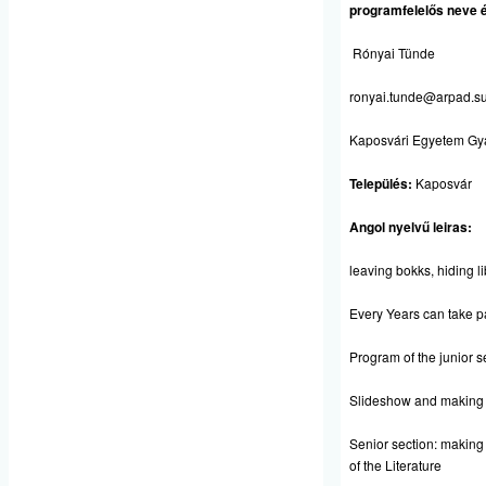
programfelelős neve é
Rónyai Tünde
ronyai.tunde@arpad.su
Kaposvári Egyetem Gya
Település:
Kaposvár
Angol nyelvű leiras:
leaving bokks, hiding l
Every Years can take par
Program of the junior s
Slideshow and making b
Senior section: making
of the Literature