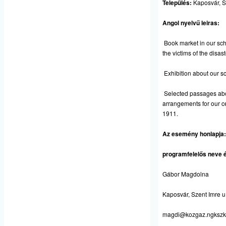
Település:
Kaposvár, S
Angol nyelvű leiras:
Book market in our scho
the victims of the disast
Exhibition about our 
Selected passages abou
arrangements for our c
1911.
Az esemény honlapja:
programfelelős neve é
Gábor Magdolna
Kaposvár, Szent Imre u.
magdi@kozgaz.ngkszk