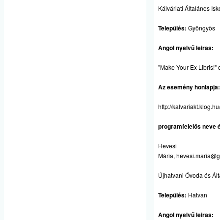
Kálváriati Általános Isk
Település:
Gyöngyös
Angol nyelvű leiras:
"Make Your Ex Libris!" 
Az esemény honlapja:
http://kalvariakt.klog.hu
programfelelős neve é
Hevesi
Mária,
hevesi.maria@g
Újhatvani Óvoda és Ált
Település:
Hatvan
Angol nyelvű leiras: