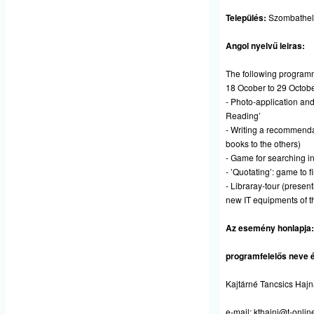
Település:
Szombathel
Angol nyelvű leiras:
The following programme
18 Ocober to 29 Octobe
- Photo-application and 
Reading’
- Writing a recommend
books to the others)
- Game for searching in
- ’Quotating’: game to f
- Libraray-tour (presen
new IT equipments of th
Az esemény honlapja
programfelelős neve é
Kajtárné Tancsics Hajn
e-mail:
kthajni@t-onlin