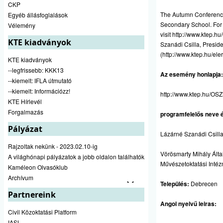
CKP
The Autumn Conference 
Egyéb állásfoglalások
Secondary School. For
Vélemény
visit
http://www.ktep.h
KTE kiadványok
Szanádi Csilla, Presid
(
http://www.ktep.hu/el
KTE kiadványok
--legfrissebb: KKK13
Az esemény honlapja:
--kiemelt: IFLA útmutató
--kiemelt: Információzz!
http://www.ktep.hu/OS
KTE Hírlevél
Forgalmazás
programfelelős neve é
Pályázat
Lázárné Szanádi Csilla
Rajzoltak nekünk - 2023.02.10-ig
Vörösmarty Mihály Álta
A világhónapi pályázatok a jobb oldalon találhatók
Művészetoktatási Inté
Kaméleon Olvasóklub
Archívum
Település:
Debrecen
Partnereink
Angol nyelvű leiras:
Civil Közoktatási Platform
IASL