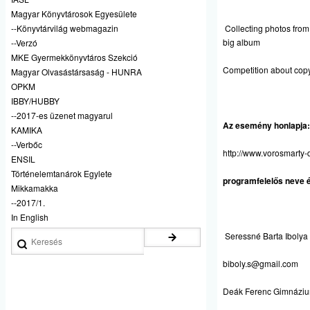
Magyar Könyvtárosok Egyesülete
--Könyvtárvilág webmagazin
Collecting photos from
big album
--Verzó
MKE Gyermekkönyvtáros Szekció
Competition about copy
Magyar Olvasástársaság - HUNRA
OPKM
IBBY/HUBBY
--2017-es üzenet magyarul
Az esemény honlapja:
KAMIKA
--Verbőc
http://www.vorosmarty-d
ENSIL
Történelemtanárok Egylete
programfelelős neve é
Mikkamakka
--2017/1.
In English
Keresés
Seressné Barta Ibolya
biboly.s@gmail.com
Deák Ferenc Gimnáziu