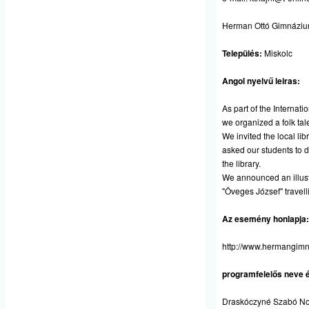
Herman Ottó Gimnázi
Település:
Miskolc
Angol nyelvű leiras:
As part of the Internat
we organized a folk tale
We invited the local li
asked our students to 
the library.
We announced an illust
"Öveges József" travell
Az esemény honlapja:
http://www.hermangimn
programfelelős neve é
Draskóczyné Szabó N