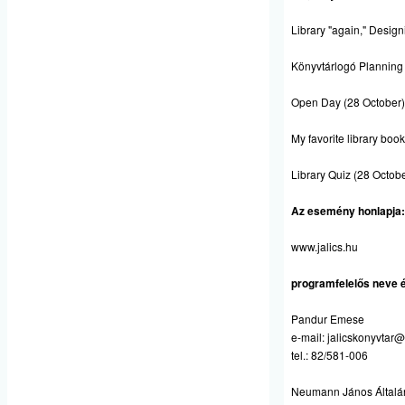
Library "again," Design
Könyvtárlogó Planning
Open Day (28 October)
My favorite library boo
Library Quiz (28 Octob
Az esemény honlapja:
www.jalics.hu
programfelelős neve é
Pandur Emese
e-mail:
jalicskonyvtar
tel.: 82/581-006
Neumann János Általán