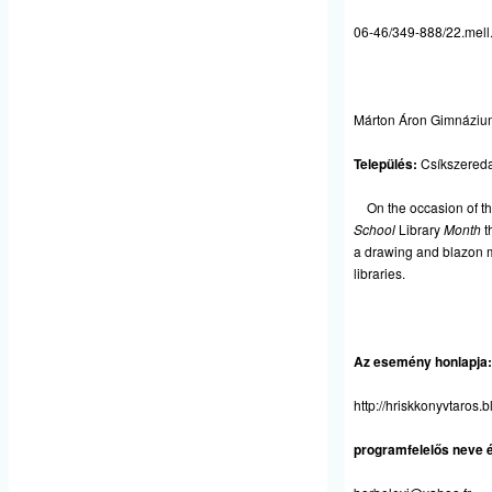
06-46/349-888/22.mell
Márton Áron Gimnáziu
Település:
Csíkszered
On the occasion of t
School
Library
Month
t
a drawing and blazon 
libraries.
Az esemény honlapja:
http://hriskkonyvtaros.
programfelelős neve é