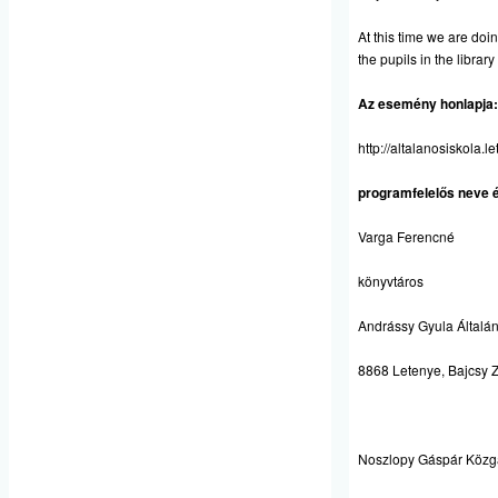
At this time we are doi
the pupils in the library
Az esemény honlapja:
http://altalanosiskola.l
programfelelős neve é
Varga Ferencné
könyvtáros
Andrássy Gyula Általán
8868 Letenye, Bajcsy Z
Noszlopy Gáspár Közg