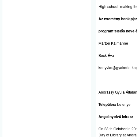
High school: making the
Az esemény honlapja:
programfelelős neve é
Márton Kálmánné
Beck Éva
konyvtar@gyakorlo-kap
Andrássy Gyula Általán
Település:
Letenye
Angol nyelvű leiras:
On 28 th October in 201
Day of Library at Andr