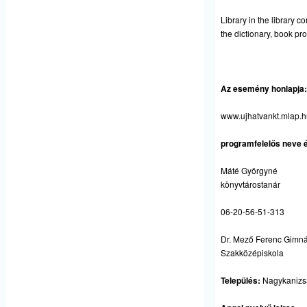
Library in the library 
the dictionary, book p
Az esemény honlapja:
www.ujhatvankt.mlap.h
programfelelős neve é
Máté Györgyné
könyvtárostanár
06-20-56-51-313
Dr. Mező Ferenc Gimn
Szakközépiskola
Település:
Nagykanizs