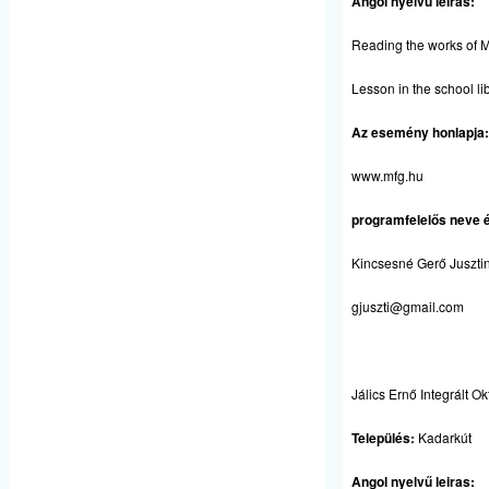
Angol nyelvű leiras:
Reading the works of M
Lesson in the school li
Az esemény honlapja:
www.mfg.hu
programfelelős neve é
Kincsesné Gerő Juszti
gjuszti@gmail.com
Jálics Ernő Integrált O
Település:
Kadarkút
Angol nyelvű leiras: