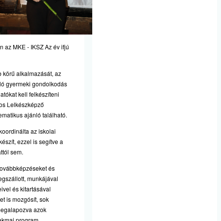
 az MKE - IKSZ Az év ifjú
 körű alkalmazását, az
való gyermeki gondolkodás
tókat kell felkészíteni
nos Lelkészképző
matikus ajánló található.
oordinálta az iskolai
észít, ezzel is segítve a
ttól sem.
 továbbképzéseket és
egszállott, munkájával
ivel és kitartásával
et is mozgósít, sok
 megalapozva azok
szakmai program