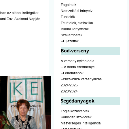
Fogalmak
Nemzetközi irányelv
ban az alábbi kollégákat
Funkciók
leumi Őszi Szakmai Napján
Feltételek, statisztika
Iskolai könyvtárak
Szakemberek
--Díjazottak
Bod-verseny
A verseny nyitóoldala
-- A döntő eredménye
--Feladatlapok
--2025/2026 versenykiírás
2024/2025
2023/2024
Segédanyagok
Foglalkozástervek
Könyvtári szóviccek
Mesterséges intelligencia
Társasjátékok