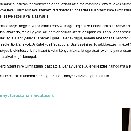
ndusaink búcsúzásként könyvet ajándékoznak az alma maternek, ezáltal éves szin
ővé téve. Harmadik éve szervezi fáradhatatlan odaadással a Szent Imre Gimnázium
eljesítve ezzel a vállalásával is.
rad ideje, hogy folyamatosan képezze magát, fejlessze tudását: iskolai könyvtári 
si szakértő, tanfelügyelő, aki nem öncélúan szerzi az újabb és újabb képesítések
sak tagja a Könyvtáros Tanárok Egyesületének tagja, hanem először az Ellenőrző B
esület titkára is volt. A Katolikus Pedagógiai Szervezési és Továbbképzési Intézet
ágos kitekintéssel bír a hazai iskolai könyvtárakra, látogatásai révén folyamatosa
ácsaival segít, támogat.
zterci Szent Imre Gimnázium igazgatója, Barlay Bence. A felterjesztést támogatta a
etmű-díj kitüntetettje dr. Eigner Judit, melyhez szívből gratulálunk!
nyvtárostanári hivatásért