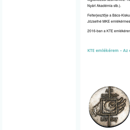
Nyári Akadémia stb.).
Felterjesztője a Bács-Kisk
Józsefné MKE emlékérmes 
2016-ban a KTE emlékérem A
KTE emlékérem – Az 