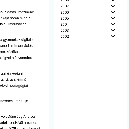
2007
ési-oktatási intézmény
2006
unkája során mind a
2005
talok információs
2004
2003
2002
 a gyermekek digitális
Ismeri az információs
aneszközöket,
, figyel a folyamatos
ási és -építési
tantárgyat érintő
yekkel, pedagógiai
nevelési Portál jó
k volt Dömsödy Andrea
artott rendkívül hasznos
seken (KTE szakmai napok,