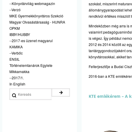
--Könyvtárvilág webmagazin
szokást, miszerint matura
--Verzó
állománygyarapodást lehet
MKE Gyermekkönyvtáros Szekció
rendkívül értékes missziót t
Magyar Olvasástársaság - HUNRA
Mindeközben még arra is ma
OPKM
valamint pedagógusminősíté
IBBY/HUBBY
is végez. Így például nemc
--2017-es üzenet magyarul
2012 és 2014 között az egy
KAMIKA
tantárgygondozójaként orsz
--Verbőc
könyvtárosokkal, akiket tan
ENSIL
Történelemtanárok Egylete
Felterjesztője a Budai Cis
Mikkamakka
2016-ban a KTE emlékérem Él
--2017/1.
In English
Keresés
KTE emlékérem – A kö