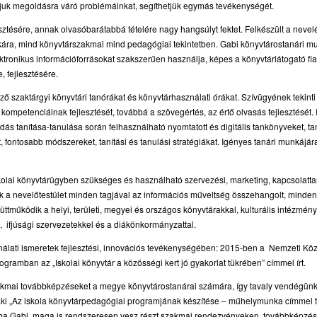
uk megoldásra váró problémáinkat, segíthetjük egymás tevékenységét.
sztésére, annak olvasóbarátabbá tételére nagy hangsúlyt fektet. Felkészült a nevel
ára, mind könyvtárszakmai mind pedagógiai tekintetben. Gabi könyvtárostanári m
ronikus információforrásokat szakszerűen használja, képes a könyvtárlátogató fia
 fejlesztésére.
ő szaktárgyi könyvtári tanórákat és könyvtárhasználati órákat. Szívügyének tekinti
kompetenciáinak fejlesztését, továbbá a szövegértés, az értő olvasás fejlesztését. 
tudás tanítása-tanulása során felhasználható nyomtatott és digitális tankönyveket, t
fontosabb módszereket, tanítási és tanulási stratégiákat. Igényes tanári munkájára
kolai könyvtárügyben szükséges és használható szervezési, marketing, kapcsolattart
 a nevelőtestület minden tagjával az információs műveltség összehangolt, minden 
ttműködik a helyi, területi, megyei és országos könyvtárakkal, kulturális intézmén
, ifjúsági szervezetekkel és a diákönkormányzattal.
álati ismeretek fejlesztési, innovációs tevékenységében: 2015-ben a Nemzeti Köz
gramban az „Iskolai könyvtár a közösségi kert jó gyakorlat tükrében” címmel írt.
kmai továbbképzéseket a megye könyvtárostanárai számára, így tavaly vendégün
, aki „Az iskola könyvtárpedagógiai programjának készítése – műhelymunka címmel t
iba Gabi maga is rendszeresen vesz részt szakmai rendezvényeken, továbbképzé