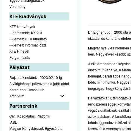
Egyéb állásfoglalások
Vélemény
KTE kiadványok
KTE kiadványok
Dr. Eigner Judit 2006 óta 
--legfrissebb: KKK13
oktatási és kulturális életé
--kiemelt: IFLA útmutató
--kiemelt: Információzz!
Magyar nyelv és irodalom 
KTE Hírlevél
ben. Négy évvel később sz
Forgalmazás
Judit fáradhatatlan képvis
Pályázat
előző munkahelye, a Mária
formáját, barátságos hangu
Rajzoltak nekünk - 2023.02.10-ig
több, mint munka. Nagybet
A világhónapi pályázatok a jobb oldalon találhatók
megragad, hogy könyvtárán
Kaméleon Olvasóklub
Archívum
Pályázatokat ír, támogatókat
rendszerességgel könyvtárha
Partnereink
végzős diákoknak, ezáltal 
Civil Közoktatási Platform
az oktatásban. A tanulóknak 
IASL
tehetséggondozás közel áll
Magyar Könyvtárosok Egyesülete
keresztül a versenybizotts