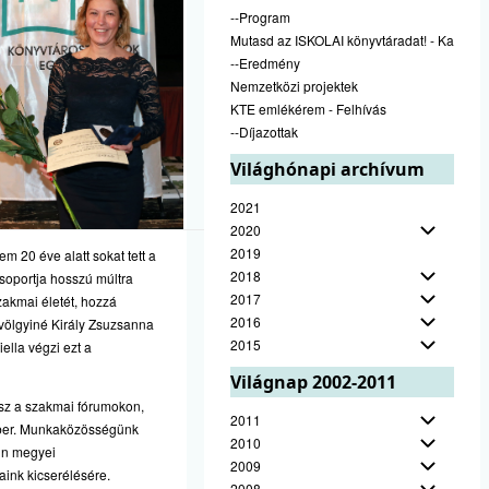
--Program
Mutasd az ISKOLAI könyvtáradat! - Kampán
--Eredmény
Nemzetközi projektek
KTE emlékérem - Felhívás
--Díjazottak
Világhónapi archívum
2021
2020
2019
 20 éve alatt sokat tett a
2018
soportja hosszú múltra
2017
zakmai életét, hozzá
2016
völgyiné Király Zsuzsanna
2015
lla végzi ezt a
Világnap 2002-2011
vesz a szakmai fórumokon,
2011
ember. Munkaközösségünk
2010
kun megyei
2009
ink kicserélésére.
2008