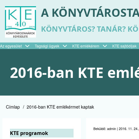
Ugrás
A KÖNYVTÁROSTA
a
tartalomra
KÖNYVTÁROS? TANÁR? K
Az egyesület
Tagsági ügyek
KTE emlékérem
KTE sajtódíjak
Felső
menü
2016-ban KTE eml
Címlap
2016-ban KTE emlékérmet kaptak
Morzsa
Beküldő:
admin
|
2016. 11. 24.
KTE programok