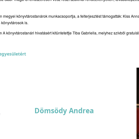
un megyei könyvtárostanárok munkacsoportja, a felterjesztést támogatták: Kiss A
könyvtárosok is.
 könyvtárostanári hivatásért kitüntetettje Tiba Gabriella, melyhez szívből gratulá
egyesületért
Dömsödy Andrea