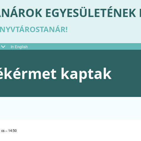
NÁROK EGYESÜLETÉNEK
ÖNYVTÁROSTANÁR!
In English
ékérmet kaptak
, cs – 14:50