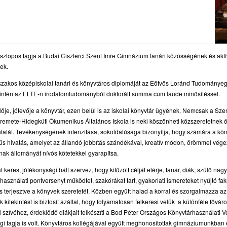
oszlopos tagja a Budai Ciszterci Szent Imre Gimnázium tanári közösségének és akt
nek.
szakos középiskolai tanári és könyvtáros diplomáját az Eötvös Loránd Tudománye
intén az ELTE-n irodalomtudományból doktorált summa cum laude minősítéssel.
elője, jótevője a könyvtár, ezen belül is az iskolai könyvtár ügyének. Nemcsak a S
remete-Hidegkúti Ökumenikus Általános Iskola is neki köszönheti közszeretetnek
latát. Tevékenységének intenzitása, sokoldalúsága bizonyítja, hogy számára a kön
űs hivatás, amelyet az állandó jobbítás szándékával, kreatív módon, örömmel vége
ak állományát nívós kötetekkel gyarapítsa.
 keres, jótékonysági bált szervez, hogy kitűzött célját elérje, tanár, diák, szülő nag
sználati pontversenyt működtet, szakórákat tart, gyakorlati ismereteket nyújtó fak
is terjesztve a könyvek szeretetét. Közben együtt halad a korral és szorgalmazza 
kitekintést is biztosít azáltal, hogy folyamatosan felkeresi velük a különféle főváro
 szívéhez, érdeklődő diákjait felkészíti a Bod Péter Országos Könyvtárhasználati
ági tagja is volt. Könyvtáros kollégájával együtt meghonosítottak gimnáziumunkba