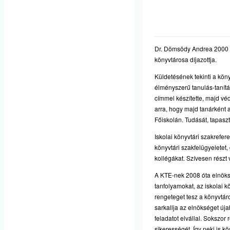
Dr. Dömsödy Andrea 2000 ót
könyvtárosa díjazottja.
Küldetésének tekinti a kön
élményszerű tanulás-tanítá
címmel készítette, majd véd
arra, hogy majd tanárként
Főiskolán. Tudását, tapasz
Iskolai könyvtári szakrefer
könyvtári szakfelügyeletet,
kollégákat. Szívesen részt
A KTE-nek 2008 óta elnöksé
tanfolyamokat, az iskolai 
rengeteget tesz a könyvtáro
sarkallja az elnökséget úja
feladatot elvállal. Sokszo
sikerességét. Így neki is 