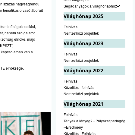
ten százas nagyságrendű
Segádanyagok a világhónaphoz
 tematikus olvasótáborait
Világhónap 2025
és minőségbiztosítási,
Felhívás
et, hanem szolgálatot
Nemzetközi projektek
izottság elnöke, majd
Világhónap 2023
 (KPSZTI)
n kapcsolatban van a
Felhívás
Nemzetközi projektek
 KTE elnöksége.
Világhónap 2022
Felhívás
Közelítés - felhívás
Nemzetközi projektek
Világhónap 2021
Felhívás
Tények a lényeg? - Pályázat pedagógusok
--Eredmény
Közelítés - Felhívás