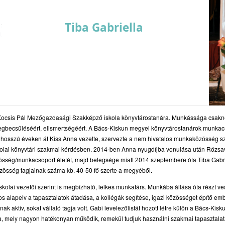
Tiba Gabriella
 Kocsis Pál Mezőgazdasági Szakképző iskola könyvtárostanára. Munkássága csaknem
gbecsüléséért, elismertségéért. A Bács-Kiskun megyei könyvtárostanárok munkac
ől hosszú éveken át Kiss Anna vezette, szervezte a nem hivatalos munkaközösség s
skolai könyvtári szakmai kérdésben. 2014-ben Anna nyugdíjba vonulása után Rózsa
sség/munkacsoport életét, majd betegsége miatt 2014 szeptembere óta Tiba Gabrie
össég tagjainak száma kb. 40-50 fő szerte a megyéből.
iskolai vezetői szerint is megbízható, lelkes munkatárs. Munkába állása óta részt 
s alapelv a tapasztalatok átadása, a kollégák segítése, igazi közösséget építő 
k aktív, sokat vállaló tagja volt. Gabi levelezőlistát hozott létre külön a Bács-Kis
, mely nagyon hatékonyan működik, remekül tudjuk használni szakmai tapasztalata