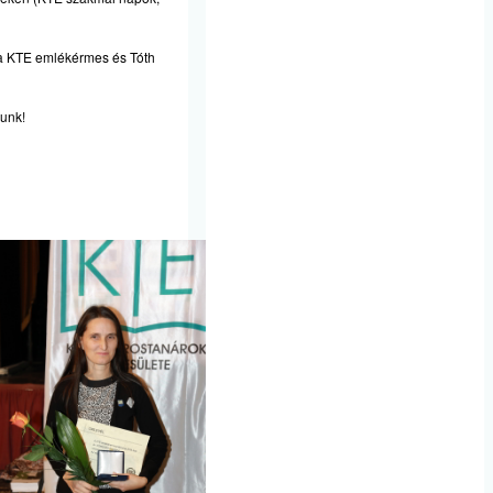
nna KTE emlékérmes és Tóth
lunk!