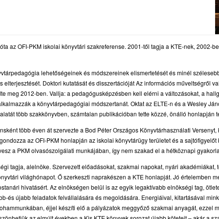
a az OFI-PKM iskolai könyvtári szakreferense. 2001-től tagja a KTE-nek, 2002-ben
yvtárpedagógia lehetőségeinek és módszereinek elismertetését és minél szélesebb
s elterjesztését. Doktori kutatását és disszertációját Az információs műveltségről 
te meg 2012-ben. Vallja: a pedagógusképzésben kell elérni a változásokat, a hallga
 alkalmazzák a könyvtárpedagógiai módszertanát. Oktat az ELTE-n és a Wesley Já
talatát több szakkönyvben, számtalan publikációban tette közzé, önálló honlapján te
ensként több éven át szervezte a Bod Péter Országos Könyvtárhasználati Versenyt, k
 gondozza az OFI-PKM honlapján az iskolai könyvtárügy területet és a sajtófigyelőt k
 vesz a PKM olvasószolgálati munkájában, így nem szakad el a hétköznapi gyakorla
gi tagja, alelnöke. Szervezett előadásokat, szakmai napokat, nyári akadémiákat,
könyvtári világhónapot. Ő szerkeszti naprakészen a KTE honlapját. Jó értelemben m
stanári hivatásért. Az elnökségen belül is az egyik legaktívabb elnökségi tag, ötlete
bb-és újabb feladatok felvállalására és megoldására. Energiáival, kitartásával mink
r rohammunkában, éjjel készíti elő a pályázatok meggyőző szakmai anyagát, ezzel
köszönhetjük az elmúlt években a Kis KTE könyvek sorozat újabb köteteit – akár a 