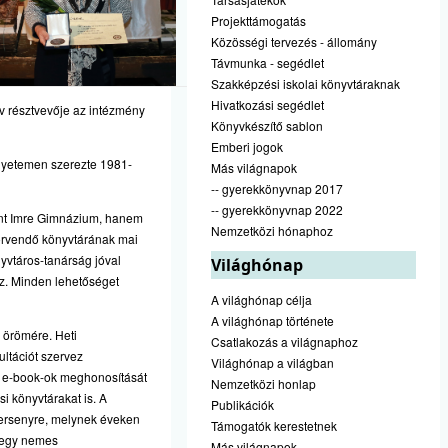
Projekttámogatás
Közösségi tervezés - állomány
Távmunka - segédlet
Szakképzési iskolai könyvtáraknak
Hivatkozási segédlet
ív résztvevője az intézmény
Könyvkészítő sablon
Emberi jogok
gyetemen szerezte 1981-
Más világnapok
-- gyerekkönyvnap 2017
-- gyerekkönyvnap 2022
zent Imre Gimnázium, hanem
Nemzetközi hónaphoz
 örvendő könyvtárának mai
yvtáros-tanárság jóval
Világhónap
z. Minden lehetőséget
A világhónap célja
A világhónap története
y örömére. Heti
Csatlakozás a világnaphoz
ultációt szervez
Világhónap a világban
az e-book-ok meghonosítását
Nemzetközi honlap
si könyvtárakat is. A
Publikációk
 Versenyre, melynek éveken
Támogatók kerestetnek
n egy nemes
Más világnapok