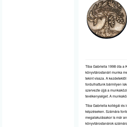
Tiba Gabriella 1998 óta a
könyvtárostanári munka me
tekint vissza. A kezdetekt
fordulhattunk bármilyen i
szervezte újjá a munkaközö
tevékenységet. A munkaköz
Tiba Gabriella kollégái és 
képzéseken. Számára fonto
megalakulásakor is már anna
könyvtárostanárok számára