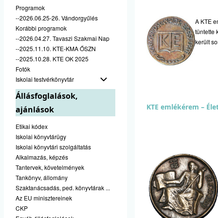
Programok
--2026.06.25-26. Vándorgyűlés
A KTE em
Korábbi programok
tüntette
--2026.04.27. Tavaszi Szakmai Nap
került so
--2025.11.10. KTE-KMA ŐSZN
--2025.10.28. KTE OK 2025
Fotók
Iskolai testvérkönyvtár
Állásfoglalások,
KTE emlékérem – Éle
ajánlások
Etikai kódex
Iskolai könyvtárügy
Iskolai könyvtári szolgáltatás
Alkalmazás, képzés
Tantervek, követelmények
Tankönyv, állomány
Szaktanácsadás, ped. könyvtárak ...
Az EU minisztereinek
CKP