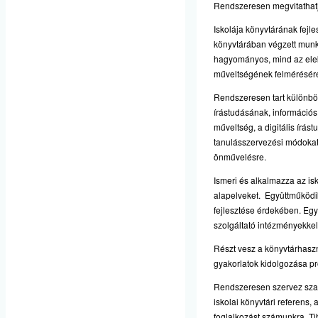
Rendszeresen megvitathatj
Iskolája könyvtárának fejle
könyvtárában végzett munk
hagyományos, mind az elekt
műveltségének felmérésére,
Rendszeresen tart különböz
írástudásának, információs 
műveltség, a digitális írás
tanulásszervezési módokat, 
önművelésre.
Ismeri és alkalmazza az is
alapelveket. Együttműködik
fejlesztése érdekében. Együ
szolgáltató intézményekkel
Részt vesz a könyvtárhaszn
gyakorlatok kidolgozása pro
Rendszeresen szervez sza
iskolai könyvtári referens
foglalkozást számunkra. T