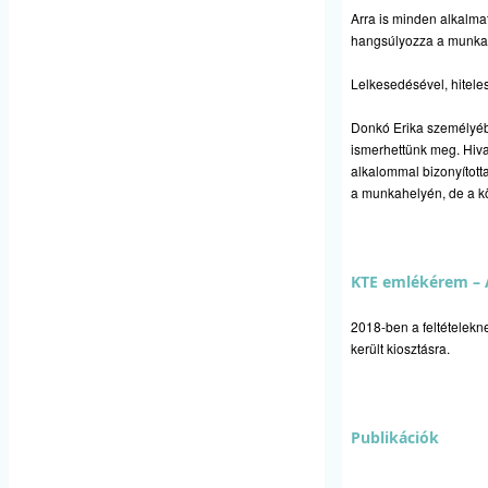
Arra is minden alkalma
hangsúlyozza a munkakö
Lelkesedésével, hiteles
Donkó Erika személyéb
ismerhettünk meg. Hiva
alkalommal bizonyítot
a munkahelyén, de a k
KTE emlékérem – A
2018-ben a feltételekn
került kiosztásra.
Publikációk