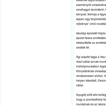
eseményről olvashatnak
rendhagyó tanórákról, k
könyvet, felhívja a fi
éppen egy folyóiratcik
rejtvénye” című rovatta
Iskolája épületét Hajó
épület falára emléktáb
elkészíttette az emlékt
avattak fel.
Ági alapító tagja a V
részt vállal annak mun
műhelymunkákon fogla
Könyvtárának olvasásped
rendszeresen elviszi. 
helyen létesített „Felo
vállal.
Nyugdíj előtt álló kol
hogy a szombathelyi N
munkának és az iskola k