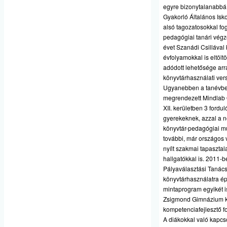
egyre bizonytalanabbá 
Gyakorló Általános Isko
alsó tagozatosokkal fog
pedagógiai tanári vég
évet Szanádi Csillával
évfolyamokkal is eltöltö
adódott lehetősége arra
könyvtárhasználati vers
Ugyanebben a tanévben 
megrendezett Mindlab O
XII. kerületben 3 fordu
gyerekeknek, azzal a ne
könyvtár-pedagógiai m
további, már országos 
nyílt szakmai tapasztal
hallgatókkal is. 2011-
Pályaválasztási Tanácsa
könyvtárhasználatra é
mintaprogram egyikét is
Zsigmond Gimnázium kö
kompetenciafejlesztő fo
A diákokkal való kapcs