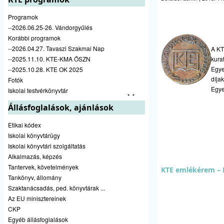
Programok
--2026.06.25-26. Vándorgyűlés
Korábbi programok
--2026.04.27. Tavaszi Szakmai Nap
A KT
--2025.11.10. KTE-KMA ŐSZN
kura
Egye
--2025.10.28. KTE OK 2025
díja
Fotók
Egye
Iskolai testvérkönyvtár
Állásfoglalások, ajánlások
Etikai kódex
Iskolai könyvtárügy
Iskolai könyvtári szolgáltatás
Alkalmazás, képzés
Tantervek, követelmények
KTE emlékérem – 
Tankönyv, állomány
Szaktanácsadás, ped. könyvtárak ...
Az EU minisztereinek
CKP
Egyéb állásfoglalások