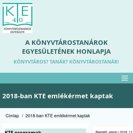
Ugrás
a
tartalomra
A KÖNYVTÁROSTANÁROK
EGYESÜLETÉNEK HONLAPJA
KÖNYVTÁROS? TANÁR? KÖNYVTÁROSTANÁR!
Felső
2018-ban KTE emlékérmet kaptak
menü
Címlap
2018-ban KTE emlékérmet kaptak
Morzsa
KTE programok
Beküldő:
admin
|
2018. 11.