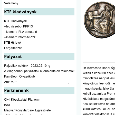
Vélemény
KTE kiadványok
KTE kiadványok
--legfrissebb: KKK13
--kiemelt: IFLA útmutató
--kiemelt: Információzz!
KTE Hírlevél
Forgalmazás
Pályázat
Rajzoltak nekünk - 2023.02.10-ig
Dr. Kovácsné Bödei Ágo
A világhónapi pályázatok a jobb oldalon találhatók
kezeli a közel 30 ezer 
Kaméleon Olvasóklub
mint ötszáz nappali és
Archívum
könyvtárosi teendői mel
megbirkóznia. Iskolája
Partnereink
kellett osztania a Pr
középiskola megszűnés
Civil Közoktatási Platform
neki kellett rövid határ
IASL
4000 kötetes Faludi- ha
Magyar Könyvtárosok Egyesülete
könyvtár elektronikus 