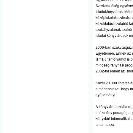
Szerkesztőség egyéves 
Iskolakönyvtáros: Módsz
középiskolák számára 
közoktatási szakértő ké
szabályzatának szakér
iskolai könyvtárosok 
2006-ban szakvizsgázi
Egyetemen. Ennek az é
témájú tanfolyamot is b
minőségirányítási prog
2002-től ennek az isko
Közel 20.000 kötetes ál
a módszereket, hogy mi
gyűjteményt.
A könyvtárhasználatot, 
intézmény pedagógiai p
könyvtári informatikai 
tartalmazza.