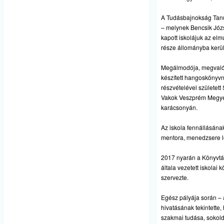
A Tudásbajnokság Tanu
– melynek Bencsik Józs
kapott iskolájuk az el
része állományba került
Megálmodója, megvalós
készített hangoskönyvn
részvételével születet
Vakok Veszprém Megyei
karácsonyán.
Az iskola fennállásána
mentora, menedzsere le
2017 nyarán a Könyvtár
általa vezetett iskolai
szervezte.
Egész pályája során – 
hivatásának tekintette,
szakmai tudása, sokolda