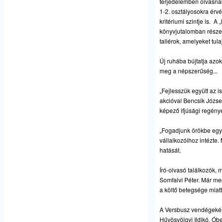
terjedelemben olvasna
1-2. osztályosokra érv
kritériumi szintje is.
könyvjutalomban részesü
tallérok, amelyeket tu
Új ruhába bújtatja azo
meg a népszerűség...
„Fejlesszük együtt az i
akcióval Bencsik Józse
képező ifjúsági regény
„Fogadjunk örökbe egy i
vállalkozóihoz intézte.
hatását.
Író-olvasó találkozók,
Somfalvi Péter. Már me
a költő betegsége miatt 
A Versbusz vendégeként
Hűvösvölgyi Ildikó, Ó