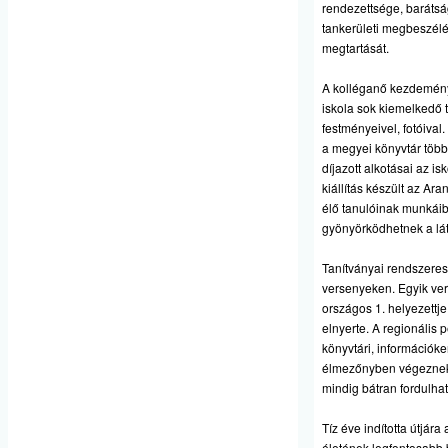
rendezettsége, barátság
tankerületi megbeszélé
megtartását.
A kolléganő kezdeményez
iskola sok kiemelkedő t
festményeivel, fotóival
a megyei könyvtár több 
díjazott alkotásai az 
kiállítás készült az A
élő tanulóinak munkáib
gyönyörködhetnek a lá
Tanítványai rendszere
versenyeken. Egyik ve
országos 1. helyezettje 
elnyerte. A regionális 
könyvtári, információk
élmezőnyben végeznek. 
mindig bátran fordulha
Tíz éve indította útjára 
életének legfontosabb 