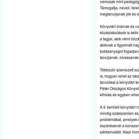
nemcsak mint pedagógus
Támogatja, neveli, tere
megtanuljanak jók és 
Könyvtári óráinak és 
középiskolások is aktí
a tagjai, akik némi túlz
akiknek a figyelmét nag
tudásanyagot fogadjana
tanuljanak, olvassanak
Többször szervezett sz
is, hogyan lehet az isk
tanulókat a könyvtári
Péter Országos Könyvt
kihívás és egyben elis
A II. kerületi könyvtár
mindig szakszerűen és i
problémákat, amelyek 
észlelésénél a konsze
példamutató. Napi mun