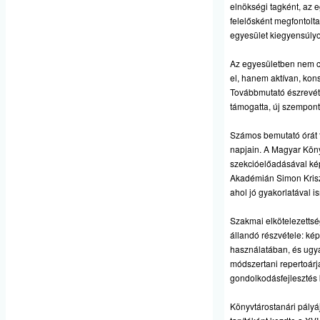
elnökségi tagként, az e
felelősként megfontolt
egyesület kiegyensúlyo
Az egyesületben nem cs
el, hanem aktívan, kons
Továbbmutató észrevéte
támogatta, új szemponto
Számos bemutató órát ta
napjain. A Magyar Kön
szekcióelőadásával képv
Akadémián Simon Kriszt
ahol jó gyakorlatával i
Szakmai elkötelezettsé
állandó részvétele: kép
használatában, és ugya
módszertani repertoárj
gondolkodásfejlesztés
Könyvtárostanári pály