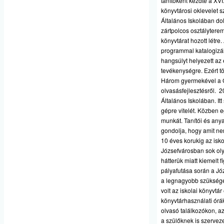
tanítóként kezdte a XVI
könyvtárosi oklevelet s
Általános Iskolában dol
zártpolcos osztálytere
könyvtárat hozott létre
programmal katalogizál
hangsúlyt helyezett a
tevékenységre. Ezért tö
Három gyermekével a GY
olvasásfejlesztésről. 
Általános Iskolában. I
gépre vitelét. Közben 
munkát. Tanítói és anya
gondolja, hogy amit ne
10 éves korukig az isk
Józsefvárosban sok olya
hátterük miatt kiemelt 
pályafutása során a Józ
a legnagyobb szükségé
volt az iskolai könyvtá
könyvtárhasználati órá
olvasó találkozókon, a
a szülőknek is szervez