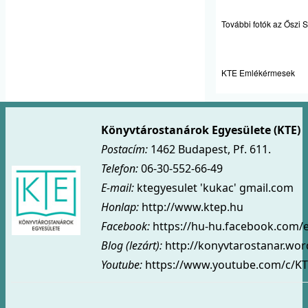
További fotók az Ősz
KTE Emlékérmesek
Könyvtárostanárok Egyesülete (KTE)
Postacím:
1462 Budapest, Pf. 611.
Telefon:
06-30-552-66-49
E-mail:
ktegyesulet 'kukac' gmail.com
Honlap:
http://www.ktep.hu
Facebook:
https://hu-hu.facebook.com/
Blog (lezárt)
:
http://konyvtarostanar.wo
Youtube:
https://www.youtube.com/c/KT