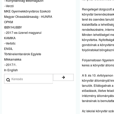
--Könyvtárvilág webmagazin
--Verzó
Rengeteget dolgozott a 
MKE Gyermekkönyvtáros Szekció
könyvtár berendezéseko
Magyar Olvasástársaság - HUNRA
teret és csendes tanuló
OPKM
kialakíttatta a lehetős
IBBY/HUBBY
rendelkezésére, internet
--2017-es üzenet magyarul
Minden lehetőséget me
KAMIKA
könyvtárba. Nyitottságá
--Verbőc
gondolnak a könyvtárra,
ENSIL
folyóiratokat böngészn
Történelemtanárok Egylete
Mikkamakka
Folyamatosan figyelemm
--2017/1.
keres a könyvtár állo
In English
A 9. és 10. évfolyamon 
Keresés
könyvtár állományát kr
tanulók. Ellátogatnak a
előadások, illetve fela
intézmény állományában
tanárainak is bemutatta
Az iskolai könyvtár sz