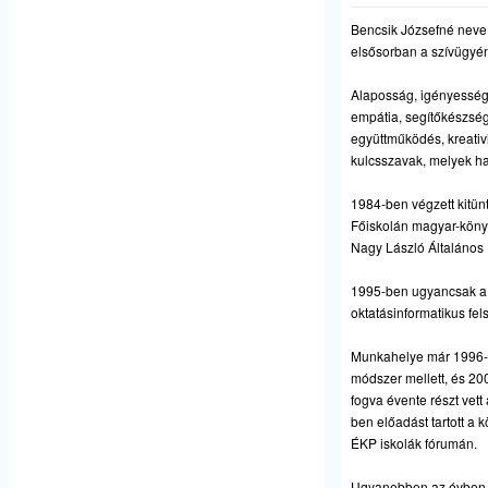
Bencsik Józsefné neve
elsősorban a szívügyéne
Alaposság, igényesség,
empátia, segítőkészség
együttműködés, kreativ
kulcsszavak, melyek ha
1984-ben végzett kitün
Főiskolán magyar-köny
Nagy László Általános I
1995-ben ugyancsak a 
oktatásinformatikus fel
Munkahelye már 1996-tó
módszer mellett, és 200
fogva évente részt vet
ben előadást tartott a 
ÉKP iskolák fórumán.
Ugyanebben az évben 