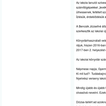
Az iskola tanulói szíves
számítógépekkel „tevék
ülhessenek, feltételt s
Ízlésük, érdeklődésük s
A Bencsik Józsefné álta
szerkesztik az iskolai 
Könyvtárhasználati vet
rájuk, hiszen 2016-ban
2017-ben 2. helyezést é
Az iskolai könyvtár szá
Népmese napja, Gyerme
Ki mit tud?- Tudásbajn
Nyelvész verseny iskol
Mindig újabb és újabb t
olvasóvá nevelni. Ezek
Dózsa-tallért ad azokn