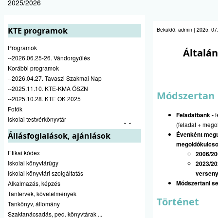
2025/2026
KTE programok
Beküldő:
admin
|
2025. 07.
Programok
Általá
--2026.06.25-26. Vándorgyűlés
Korábbi programok
--2026.04.27. Tavaszi Szakmai Nap
--2025.11.10. KTE-KMA ŐSZN
Módszertan
--2025.10.28. KTE OK 2025
Fotók
Feladatbank
-
f
Iskolai testvérkönyvtár
(feladat + meg
Évenként megte
Állásfoglalások, ajánlások
megoldókulcso
Etikai kódex
2006/20
Iskolai könyvtárügy
2023/20
Iskolai könyvtári szolgáltatás
verseny
Módszertani se
Alkalmazás, képzés
Tantervek, követelmények
Történet
Tankönyv, állomány
Szaktanácsadás, ped. könyvtárak ...