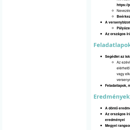
https:/
Nevezési
Beérkez
A versenybizot
Pályáza
Az országos ír
Feladatlapo
Segédlet az isk
Az ezévi
elérhető
vagy elk
versenys
Feladatlapok,
Eredmények
A döntő eredm
Az országos írá
eredményei
Megyei rangso