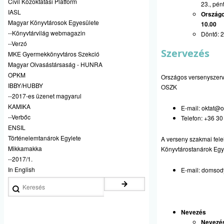
Civil Közoktatási Platform
23., pén
IASL
Országos
Magyar Könyvtárosok Egyesülete
10.00
--Könyvtárvilág webmagazin
Döntő: 2
--Verzó
Szervezés
MKE Gyermekkönyvtáros Szekció
Magyar Olvasástársaság - HUNRA
OPKM
Országos versenyszer
IBBY/HUBBY
OSZK
--2017-es üzenet magyarul
KAMIKA
E-mail:
oktat@o
--Verbőc
Telefon: +36 3
ENSIL
Történelemtanárok Egylete
A verseny szakmai fel
Mikkamakka
Könyvtárostanárok Egy
--2017/1.
In English
E-mail:
domsod
Keresés
Nevezés
Nevezési