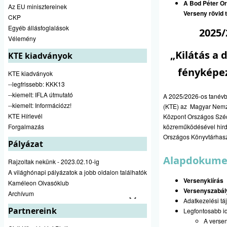
A Bod Péter O
Az EU minisztereinek
Verseny rövid 
CKP
Egyéb állásfoglalások
2025/
Vélemény
„Kilátás a 
KTE kiadványok
fényképez
KTE kiadványok
--legfrissebb: KKK13
--kiemelt: IFLA útmutató
A 2025/2026-os tanévb
--kiemelt: Információzz!
(KTE) az Magyar Nemz
KTE Hírlevél
Központ Országos Sz
Forgalmazás
közreműködésével hird
Országos Könyvtárhasz
Pályázat
Alapdokum
Rajzoltak nekünk - 2023.02.10-ig
A világhónapi pályázatok a jobb oldalon találhatók
Versenykiírás
Kaméleon Olvasóklub
Versenyszabál
Archívum
Adatkezelési tá
Partnereink
Legfontosabb i
A versen