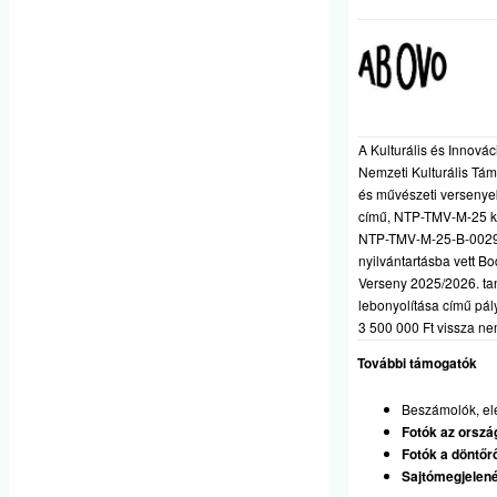
A Kulturális és Innová
Nemzeti Kulturális Támo
és művészeti verseny
című, NTP-TMV-M-25 kód
NTP-TMV-M-25-B-0029 
nyilvántartásba vett B
Verseny 2025/2026. ta
lebonyolítása című pá
3 500 000 Ft vissza ne
További támogatók
Beszámolók, e
Fotók az ország
Fotók a döntőr
Sajtómegjelen