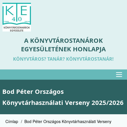
Ugrás
a
tartalomra
A KÖNYVTÁROSTANÁROK
EGYESÜLETÉNEK HONLAPJA
KÖNYVTÁROS? TANÁR? KÖNYVTÁROSTANÁR!
Felső
Bod Péter Országos
menü
Könyvtárhasználati Verseny 2025/2026
Címlap
Bod Péter Országos Könyvtárhasználati Verseny
Morzsa