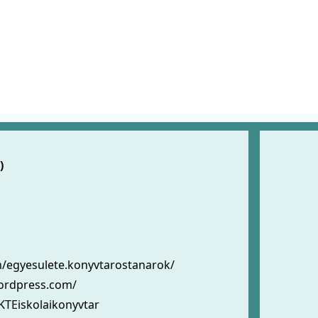
)
m/egyesulete.konyvtarostanarok/
wordpress.com/
KTEiskolaikonyvtar