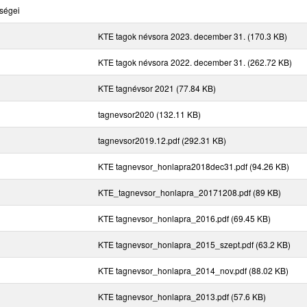
sségei
KTE tagok névsora 2023. december 31.
(170.3 KB)
KTE tagok névsora 2022. december 31.
(262.72 KB)
KTE tagnévsor 2021
(77.84 KB)
tagnevsor2020
(132.11 KB)
tagnevsor2019.12.pdf
(292.31 KB)
KTE tagnevsor_honlapra2018dec31.pdf
(94.26 KB)
KTE_tagnevsor_honlapra_20171208.pdf
(89 KB)
KTE tagnevsor_honlapra_2016.pdf
(69.45 KB)
KTE tagnevsor_honlapra_2015_szept.pdf
(63.2 KB)
KTE tagnevsor_honlapra_2014_nov.pdf
(88.02 KB)
KTE tagnevsor_honlapra_2013.pdf
(57.6 KB)