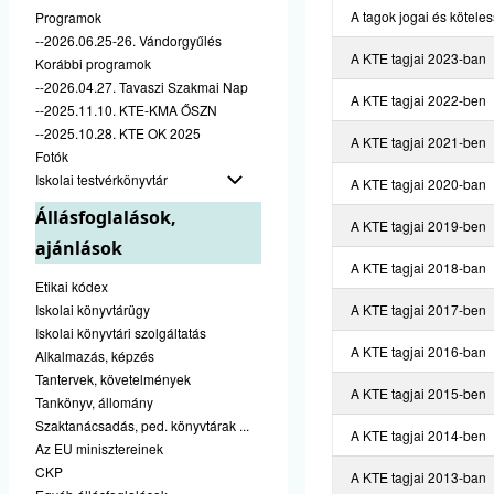
A tagok jogai és kötele
Programok
--2026.06.25-26. Vándorgyűlés
A KTE tagjai 2023-ban
Korábbi programok
--2026.04.27. Tavaszi Szakmai Nap
A KTE tagjai 2022-ben
--2025.11.10. KTE-KMA ŐSZN
--2025.10.28. KTE OK 2025
A KTE tagjai 2021-ben
Fotók
Iskolai testvérkönyvtár
A KTE tagjai 2020-ban
Állásfoglalások,
A KTE tagjai 2019-ben
ajánlások
A KTE tagjai 2018-ban
Etikai kódex
Iskolai könyvtárügy
A KTE tagjai 2017-ben
Iskolai könyvtári szolgáltatás
A KTE tagjai 2016-ban
Alkalmazás, képzés
Tantervek, követelmények
A KTE tagjai 2015-ben
Tankönyv, állomány
Szaktanácsadás, ped. könyvtárak ...
A KTE tagjai 2014-ben
Az EU minisztereinek
CKP
A KTE tagjai 2013-ban