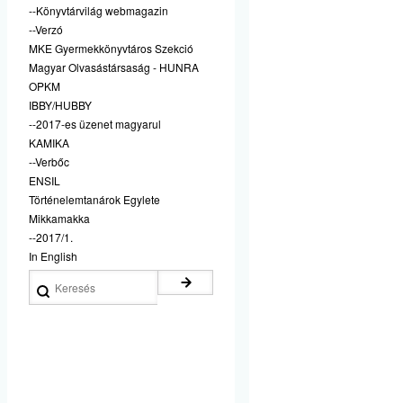
--Könyvtárvilág webmagazin
--Verzó
MKE Gyermekkönyvtáros Szekció
Magyar Olvasástársaság - HUNRA
OPKM
IBBY/HUBBY
--2017-es üzenet magyarul
KAMIKA
--Verbőc
ENSIL
Történelemtanárok Egylete
Mikkamakka
--2017/1.
In English
Keresés