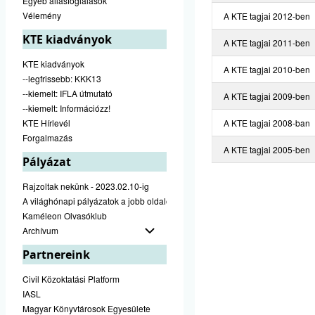
Egyéb állásfoglalások
Vélemény
A KTE tagjai 2012-ben
KTE kiadványok
A KTE tagjai 2011-ben
KTE kiadványok
A KTE tagjai 2010-ben
--legfrissebb: KKK13
--kiemelt: IFLA útmutató
A KTE tagjai 2009-ben
--kiemelt: Információzz!
KTE Hírlevél
A KTE tagjai 2008-ban
Forgalmazás
A KTE tagjai 2005-ben
Pályázat
Rajzoltak nekünk - 2023.02.10-ig
A világhónapi pályázatok a jobb oldalon találhatók
Kaméleon Olvasóklub
Archívum
Partnereink
Civil Közoktatási Platform
IASL
Magyar Könyvtárosok Egyesülete