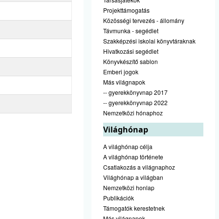
Projekttámogatás
Közösségi tervezés - állomány
Távmunka - segédlet
Szakképzési iskolai könyvtáraknak
Hivatkozási segédlet
Könyvkészítő sablon
Emberi jogok
Más világnapok
-- gyerekkönyvnap 2017
-- gyerekkönyvnap 2022
Nemzetközi hónaphoz
Világhónap
A világhónap célja
A világhónap története
Csatlakozás a világnaphoz
Világhónap a világban
Nemzetközi honlap
Publikációk
Támogatók kerestetnek
Más világnapok