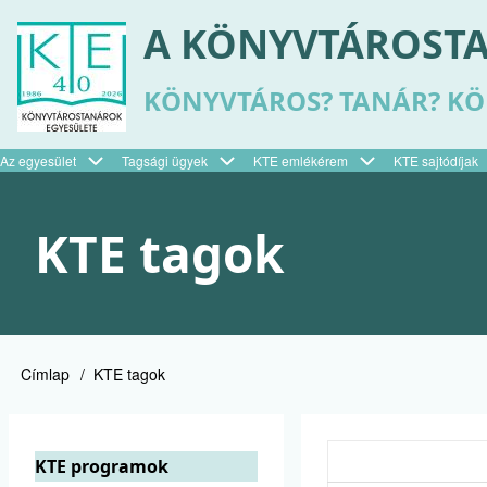
Ugrás
A KÖNYVTÁROSTA
a
tartalomra
KÖNYVTÁROS? TANÁR? K
Az egyesület
Tagsági ügyek
KTE emlékérem
KTE sajtódíjak
Felső
menü
KTE tagok
Címlap
KTE tagok
Morzsa
KTE programok