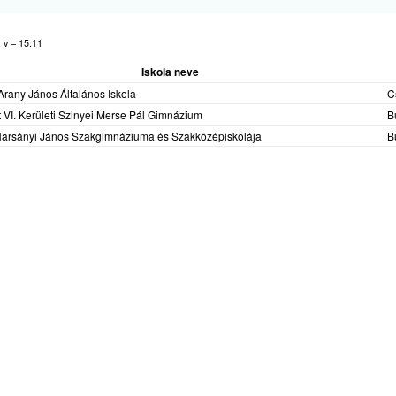
, v – 15:11
Iskola neve
Arany János Általános Iskola
C
 VI. Kerületi Szinyei Merse Pál Gimnázium
B
rsányi János Szakgimnáziuma és Szakközépiskolája
B