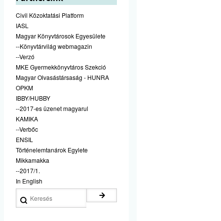
Civil Közoktatási Platform
IASL
Magyar Könyvtárosok Egyesülete
--Könyvtárvilág webmagazin
--Verzó
MKE Gyermekkönyvtáros Szekció
Magyar Olvasástársaság - HUNRA
OPKM
IBBY/HUBBY
--2017-es üzenet magyarul
KAMIKA
--Verbőc
ENSIL
Történelemtanárok Egylete
Mikkamakka
--2017/1.
In English
Keresés