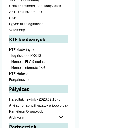
Szaktanácsadás, ped. könyvtárak ...
Az EU minisztereinek
CKP
Egyéb állásfoglalások
Vélemény
KTE kiadványok
KTE kiadványok
--legfrissebb: KKK13
--kiemelt: IFLA útmutató
--kiemelt: Információzz!
KTE Hírlevél
Forgalmazás
Pályázat
Rajzoltak nekünk - 2023.02.10-ig
A világhónapi pályázatok a jobb oldalon találhatók
Kaméleon Olvasóklub
Archívum
Partnereink