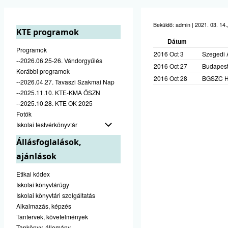
Beküldő:
admin
|
2021. 03. 14.
KTE programok
Dátum
Programok
2016 Oct 3
Szegedi 
--2026.06.25-26. Vándorgyűlés
2016 Oct 27
Budapest
Korábbi programok
2016 Oct 28
BGSZC Ha
--2026.04.27. Tavaszi Szakmai Nap
--2025.11.10. KTE-KMA ŐSZN
--2025.10.28. KTE OK 2025
Fotók
Iskolai testvérkönyvtár
Állásfoglalások,
ajánlások
Etikai kódex
Iskolai könyvtárügy
Iskolai könyvtári szolgáltatás
Alkalmazás, képzés
Tantervek, követelmények
Tankönyv, állomány