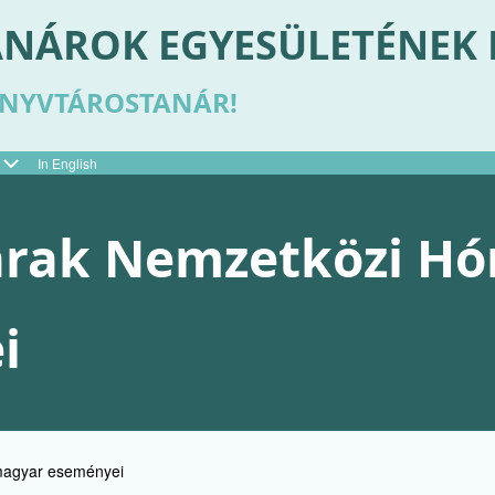
NÁROK EGYESÜLETÉNEK
ÖNYVTÁROSTANÁR!
In English
tárak Nemzetközi Hó
i
magyar eseményei