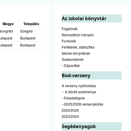
Az iskolai könyvtár
Megye
Település
Fogalmak
songrád
Szeged
Nemzetközi irányelv
udapest
Budapest
Funkciók
udapest
Budapest
Feltételek, statisztika
Iskolai könyvtárak
Szakemberek
--Díjazottak
Bod-verseny
A verseny nyitóoldala
-- A döntő eredménye
--Feladatlapok
--2025/2026 versenykiírás
2024/2025
2023/2024
Segédanyagok