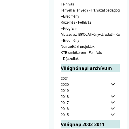
Felhívás
Tények a lényeg? - Pályázat pedagógusok
--Eredmény
Közelítés - Felhívás
--Program
Mutasd az ISKOLAI könyvtáradat! - Kampán
--Eredmény
Nemzetközi projektek
KTE emlékérem - Felhívás
--Díjazottak
Világhónapi archívum
2021
2020
2019
2018
2017
2016
2015
Világnap 2002-2011