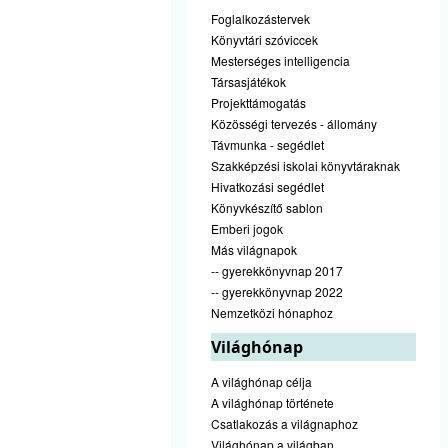
Foglalkozástervek
Könyvtári szóviccek
Mesterséges intelligencia
Társasjátékok
Projekttámogatás
Közösségi tervezés - állomány
Távmunka - segédlet
Szakképzési iskolai könyvtáraknak
Hivatkozási segédlet
Könyvkészítő sablon
Emberi jogok
Más világnapok
-- gyerekkönyvnap 2017
-- gyerekkönyvnap 2022
Nemzetközi hónaphoz
Világhónap
A világhónap célja
A világhónap története
Csatlakozás a világnaphoz
Világhónap a világban