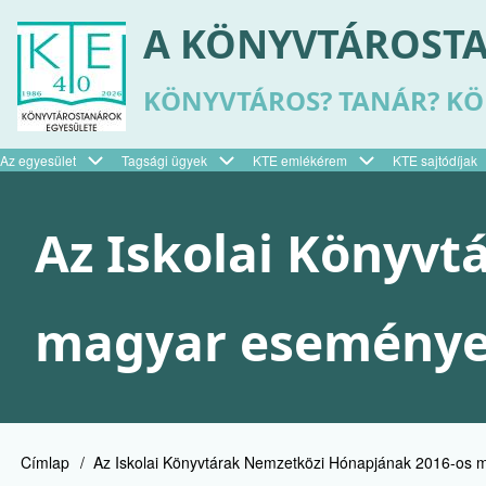
Ugrás
A KÖNYVTÁROSTA
a
tartalomra
KÖNYVTÁROS? TANÁR? K
Az egyesület
Tagsági ügyek
KTE emlékérem
KTE sajtódíjak
Felső
menü
Az Iskolai Könyv
magyar eseménye
Címlap
Az Iskolai Könyvtárak Nemzetközi Hónapjának 2016-os 
Morzsa