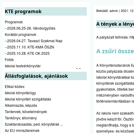
KTE programok
Beküldő:
admin
|
2021. 12.
Programok
A tények a lény
--2026.06.25-26. Vándorgyűlés
Korábbi programok
A pályázati felhívás:
ht
--2026.04.27. Tavaszi Szakmai Nap
--2025.11.10. KTE-KMA ŐSZN
A zsűri össz
--2025.10.28. KTE OK 2025
Fotók
A Könyvtárostanárok E
Iskolai testvérkönyvtár
közös pályázata dicsér
Állásfoglalások, ajánlások
iskolai könyvtárakkal k
könyvtárak szolgáltatá
Etikai kódex
gyakorlatok, ötletek be
Iskolai könyvtárügy
intézményben valósítha
Iskolai könyvtári szolgáltatás
történelemtanításban is
Alkalmazás, képzés
Tantervek, követelmények
Az iskola nem szakadhat 
Tankönyv, állomány
jövőre készít föl. Öszt
Szaktanácsadás, ped. könyvtárak ...
megtaníthatja, hogy a t
Az EU minisztereinek
személyes- és közösségi