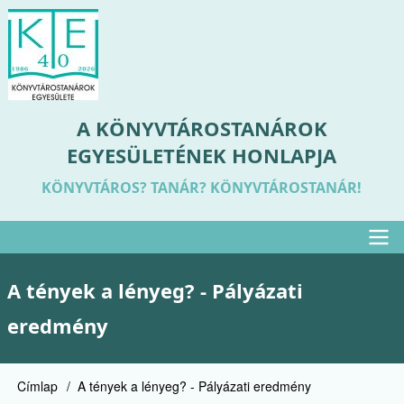
Ugrás
a
tartalomra
A KÖNYVTÁROSTANÁROK
EGYESÜLETÉNEK HONLAPJA
KÖNYVTÁROS? TANÁR? KÖNYVTÁROSTANÁR!
Felső
A tények a lényeg? - Pályázati
menü
eredmény
Címlap
A tények a lényeg? - Pályázati eredmény
Morzsa