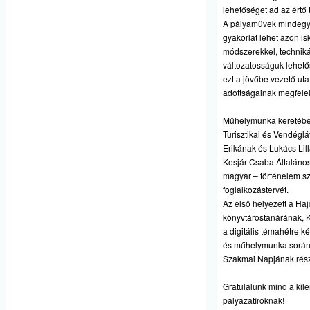
lehetőséget ad az értő
A pályaművek mindegyike
gyakorlat lehet azon i
módszerekkel, technik
változatosságuk lehetős
ezt a jövőbe vezető uta
adottságainak megfelel
Műhelymunka keretében
Turisztikai és Vendégl
Erikának és Lukács Lill
Kesjár Csaba Általános
magyar – történelem s
foglalkozástervét.
Az első helyezett a Ha
könyvtárostanárának, 
a digitális témahétre k
és műhelymunka során i
Szakmai Napjának rész
Gratulálunk mind a kil
pályázatíróknak!