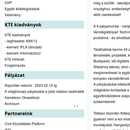
CKP
még a szülők - iskoláj
Egyéb állásfoglalások
országhoz, emberiséghe
aktív cselekvését!
Vélemény
KTE kiadványok
A 9 pályamunka - melyb
Vendéglátóipari Techni
KTE kiadványok
probléma - és lehetősé
--legfrissebb: KKK13
--kiemelt: IFLA útmutató
Találhatóak benne 45 p
--kiemelt: Információzz!
témahetek, projektek, 
KTE Hírlevél
Budapest), sőt digitál
Forgalmazás
Általános Iskola), ahol
megismeréssel is egybek
Pályázat
komplex várostörténeti 
A pályázatukat elkészít
Rajzoltak nekünk - 2023.02.10-ig
világhálós forrásokat a 
A világhónapi pályázatok a jobb oldalon találhatók
együttműködésre alapoz
Kaméleon Olvasóklub
szakemberek!
Archívum
Partnereink
Többen őszintén föltárj
gyakran nem a kor kív
Civil Közoktatási Platform
munkájukat. Hangsúlyo
IASL