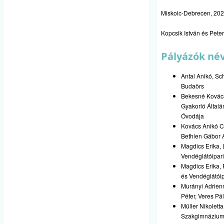
Miskolc-Debrecen, 202
Kopcsik István és Pet
Pályázók né
Antal Anikó, Sc
Budaörs
Bekesné Kovács
Gyakorló Általá
Óvodája
Kovács Anikó C
Bethlen Gábor Á
Magdics Erika, 
Vendéglátóipar
Magdics Erika, 
és Vendéglátói
Murányi Adrienn
Péter, Veres P
Müller Nikolett
Szakgimnázium,