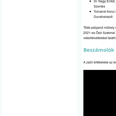
Dr. Nagy Enikő,
Szentes
Tolnainé Korcz 
Dunaharaszti
Több pályamű műhely v
2021-es Őszi Szakmai 
videófelvételeket talál
Beszámolók
A zsűri értékelése az 