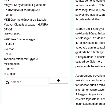
segítsége nélkülözhete
Magyar Könyvtárosok Egyesülete
foglalkozásokhoz. Több
--Könyvtárvilág webmagazin
közösségi térré kell, h
--Verzó
kedvet teremtve a szór
tisztelete érdekében.
MKE Gyermekkönyvtáros Szekció
Magyar Olvasástársaság - HUNRA
Többen említik, hogy a
OPKM
csökkentett óraszámban
IBBY/HUBBY
lehetőségeit. Az idős
--2017-es üzenet magyarul
IKT-s eszközök és tech
KAMIKA
az egyéb adminisztrációs
--Verbőc
gyakorlathoz, tantárgy
ENSIL
A pályázatokat elkészí
Történelemtanárok Egylete
szabadidejük terhére -
Mikkamakka
példát mutathatnak ese
--2017/1.
In English
Az eredmény egyértelm
Keresés
szórakozva tanuló, egy
tanulócsoportok a felz
sikerélményt szerezve 
A hagyományos és a digi
és etika fejlesztése, a
technikák megismerése,