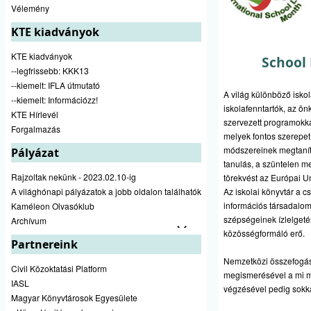
Vélemény
KTE kiadványok
KTE kiadványok
School 
--legfrissebb: KKK13
--kiemelt: IFLA útmutató
A világ különböző iskol
--kiemelt: Információzz!
iskolafenntartók, az ön
KTE Hírlevél
szervezett programokkal
Forgalmazás
melyek fontos szerepet
módszereinek megtanít
Pályázat
tanulás, a szüntelen m
Rajzoltak nekünk - 2023.02.10-ig
törekvést az Európai Un
Az iskolai könyvtár a c
A világhónapi pályázatok a jobb oldalon találhatók
információs társadalo
Kaméleon Olvasóklub
szépségeinek ízlelgeté
Archívum
közösségformáló erő.
Partnereink
Nemzetközi összefogáss
Civil Közoktatási Platform
megismerésével a mi m
IASL
végzésével pedig sokk
Magyar Könyvtárosok Egyesülete