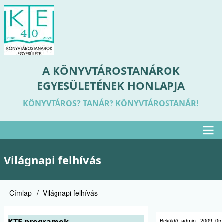
Ugrás
a
tartalomra
A KÖNYVTÁROSTANÁROK
EGYESÜLETÉNEK HONLAPJA
KÖNYVTÁROS? TANÁR? KÖNYVTÁROSTANÁR!
Felső
Világnapi felhívás
menü
Címlap
Világnapi felhívás
Morzsa
KTE programok
Beküldő:
admin
|
2009. 05.