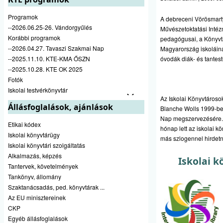
Programok
A debreceni Vörösmarty
--2026.06.25-26. Vándorgyűlés
Művészetoktatási Intéz
Korábbi programok
pedagógusai, a Könyvtá
--2026.04.27. Tavaszi Szakmai Nap
Magyarország iskoláina
--2025.11.10. KTE-KMA ŐSZN
óvodák diák- és tantest
--2025.10.28. KTE OK 2025
Fotók
Iskolai testvérkönyvtár
Az Iskolai Könyvtároso
Állásfoglalások, ajánlások
Blanche Wolls 1999-ben 
Nap megszervezésére. E
Etikai kódex
hónap lett az iskolai 
Iskolai könyvtárügy
más szlogennel hirdet
Iskolai könyvtári szolgáltatás
Alkalmazás, képzés
Iskolai k
Tantervek, követelmények
Tankönyv, állomány
Szaktanácsadás, ped. könyvtárak ...
Az EU minisztereinek
CKP
Egyéb állásfoglalások