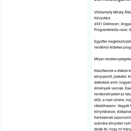
Vörösmarty Mihály Álta
Könyvtára
4031 Debrecen, Angyalf
Programfelelős neve: S
Egyúttal megköszönjük
rendkívül érdekes pro
Milyen tevékenységeke
Készítsenek a diákok k
könyvjelzőt, plakátot. K
diákokkal arról, hogyan
élményeik vannak. Esetl
rendezvényeket az isko
IASL e-mail címére, ho
rátalálhasson. Vegyék f
könyvtáraival, diákjai
Keressenek szponzoroka
számára könyvtári nyíl
tárják fel, hogy mi hiá