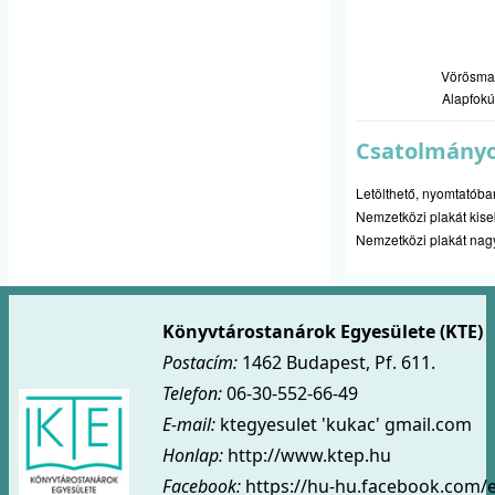
Vörösmar
Alapfokú
Csatolmány
Letölthető, nyomtatóbar
Nemzetközi plakát kis
Nemzetközi plakát na
Könyvtárostanárok Egyesülete (KTE)
Postacím:
1462 Budapest, Pf. 611.
Telefon:
06-30-552-66-49
E-mail:
ktegyesulet 'kukac' gmail.com
Honlap:
http://www.ktep.hu
Facebook:
https://hu-hu.facebook.com/