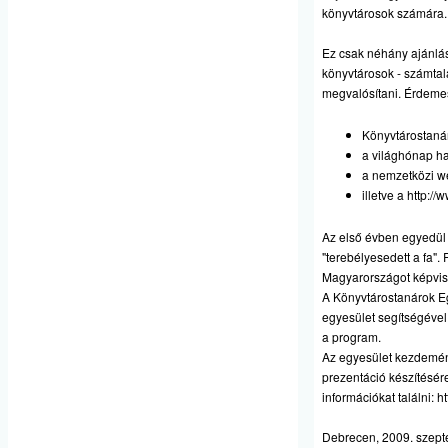
könyvtárosok számára.
Ez csak néhány ajánlás
könyvtárosok - számta
megvalósítani. Érdemes
Könyvtárostaná
a világhónap ha
a nemzetközi w
illetve a
http://
Az első évben egyedül 
"terebélyesedett a fa"
Magyarországot képvise
A Könyvtárostanárok Egy
egyesület segítségével
a program.
Az egyesület kezdemén
prezentáció készítésér
információkat találni:
ht
Debrecen, 2009. szept