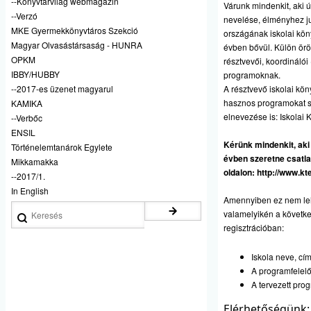
--Könyvtárvilág webmagazin
Várunk mindenkit, aki 
--Verzó
nevelése, élményhez ju
MKE Gyermekkönyvtáros Szekció
országának iskolai kön
Magyar Olvasástársaság - HUNRA
évben bővül. Külön öröm
OPKM
résztvevői, koordinálói
IBBY/HUBBY
programoknak.
A résztvevő iskolai kön
--2017-es üzenet magyarul
hasznos programokat sz
KAMIKA
elnevezése is: Iskolai 
--Verbőc
ENSIL
Kérünk mindenkit, aki
Történelemtanárok Egylete
évben szeretne csatla
Mikkamakka
oldalon:
http://www.k
--2017/1.
In English
Amennyiben ez nem leh
Keresés
valamelyikén a követk
regisztrációban:
Iskola neve, cí
A programfelelő
A tervezett prog
Elérhetőségünk: