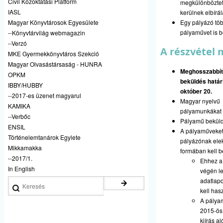
Civil Közoktatási Platform
megkülönböztet
IASL
kerülnek elbírál
Magyar Könyvtárosok Egyesülete
Egy pályázó tö
pályaművet is b
--Könyvtárvilág webmagazin
--Verzó
A részvétel 
MKE Gyermekkönyvtáros Szekció
Magyar Olvasástársaság - HUNRA
Meghosszabbít
OPKM
beküldés határ
IBBY/HUBBY
október 20.
--2017-es üzenet magyarul
Magyar nyelvű
KAMIKA
pályamunkákat 
--Verbőc
Pályamű bekül
ENSIL
A pályaműveket
Történelemtanárok Egylete
pályázónak ele
Mikkamakka
formában kell b
--2017/1.
Ehhez a 
In English
végén le
adatlapo
Keresés
kell has
A pálya
2015-ös 
kiírás al