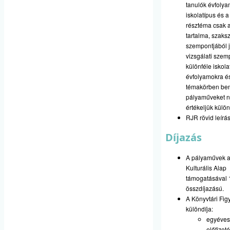
tanulók évfolya
iskolatípus és a
résztéma csak a
tartalma, szak
szempontjából 
vizsgálati szem
különféle iskola
évfolyamokra é
témakörben ben
pályaműveket 
értékeljük külön
RJR rövid leírá
Díjazás
A pályaművek a
Kulturális Alap
támogatásával 
összdíjazású.
A Könyvtári Fig
különdíja:
egyéves
előfizet