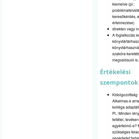
kiemelve (pl.:
problémafelveté
keresőkérdés, 
értelmezése)
direkten vagy in
A foglalkozás l
könyvtártárhasz
könyvtárhaszná
szakóra kereté
megvalósuló is.
Értékelési
szempontok
Kidolgozottság
Alkalmas-e arr
kolléga adaptá
Pl.: Minden lén
feltétel, tevéke
egyértelmű-e?
szükséges felad
segédletet tart