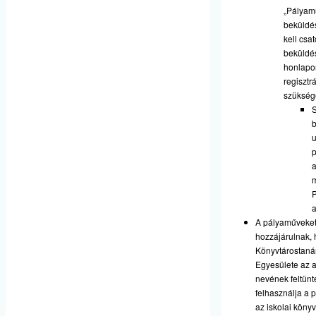
„Pályam
beküldé
kell csat
beküldé
honlapo
regisztr
szükség
S
u
m
A pályaműveket
hozzájárulnak, 
Könyvtárostaná
Egyesülete az a
nevének feltünt
felhasználja a 
az iskolai könyv