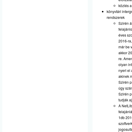
közlés a
könyvtári intergr
rendszerek
Szirén ál
felajánlo
éves szo
2016-ra,
már be v
akkor 2
re. Ame
olyan i
nyeri el 
akinek 
Szirén p
úgy szá
Szirén p
tudják a
A NetLib
felajánl
1db 2016
szoftver
jogosult