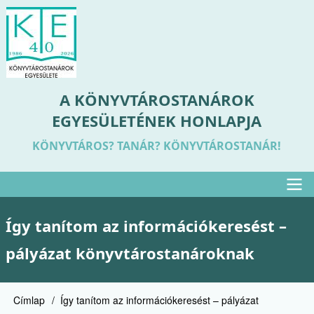
Ugrás
a
tartalomra
A KÖNYVTÁROSTANÁROK
EGYESÜLETÉNEK HONLAPJA
KÖNYVTÁROS? TANÁR? KÖNYVTÁROSTANÁR!
Felső
Így tanítom az információkeresést –
menü
pályázat könyvtárostanároknak
Címlap
Így tanítom az információkeresést – pályázat
Morzsa