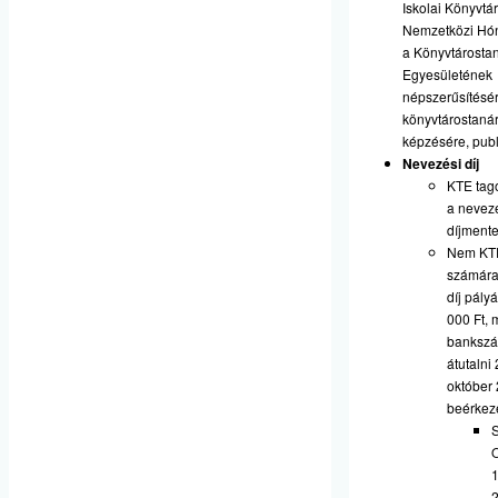
Iskolai Könyvtá
Nemzetközi Hó
a Könyvtárosta
Egyesületének
népszerűsítésér
könyvtárostanár
képzésére, publ
Nevezési díj
KTE tag
a nevez
díjmente
Nem KTE
számára
díj pály
000 Ft, 
bankszám
átutalni
október 
beérkez