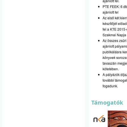
ajánlott fel.
PTE FEEK: 6 db
ajánlott fel
Az első két kie
készítőjét előad
fel a KTE 2015-
Szakmai Napja 
Az összes zsűri 
ajánlott pályam
publikálásra ke
könyvek
soroza
tavaszán megje
kötetében.
A pályázók díj
további támoga
fogadunk.
Támogatók