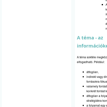
í
n
é
A téma - az
információk
A téma sokféle megköz
elfogadható. Például:
átfogóan,
indirekt vagy di
forrásokra fóku
valamely forrást
konkrét forrást 
átfogóan a foly
stratégiákra ko
a folyamat egy 