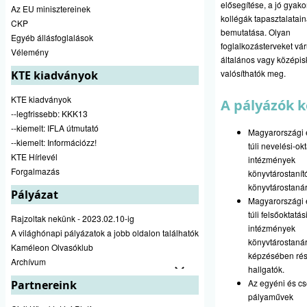
elősegítése, a jó gyakor
Az EU minisztereinek
kollégák tapasztalatai
CKP
bemutatása. Olyan
Egyéb állásfoglalások
foglalkozásterveket vá
Vélemény
általános vagy középi
valósíthatók meg.
KTE kiadványok
KTE kiadványok
A pályázók k
--legfrissebb: KKK13
--kiemelt: IFLA útmutató
Magyarországi 
--kiemelt: Információzz!
túli nevelési-okt
KTE Hírlevél
intézmények
Forgalmazás
könyvtárostanító
könyvtárostanár
Pályázat
Magyarországi 
túli felsőoktatás
Rajzoltak nekünk - 2023.02.10-ig
intézmények
A világhónapi pályázatok a jobb oldalon találhatók
könyvtárostanár
Kaméleon Olvasóklub
képzésében rés
Archívum
hallgatók.
Az egyéni és cs
Partnereink
pályaművek