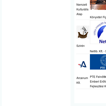
Nemzeti
Kulturális
Alap
Könyvtári Fi
Szirén
Netlib. Kft. -
PTE Felnőtt
Arcanum
Emberi Erőf
Kft.
Fejlesztési 