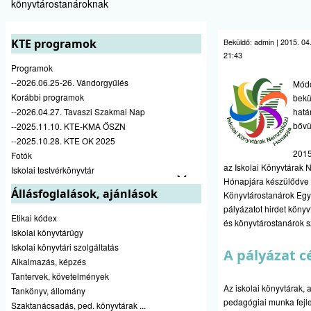
könyvtárostanároknak
KTE programok
Beküldő:
admin
|
2015. 04.
21:43
Programok
--2026.06.25-26. Vándorgyűlés
Módo
Korábbi programok
bekü
--2026.04.27. Tavaszi Szakmai Nap
hatá
bővül
--2025.11.10. KTE-KMA ŐSZN
--2025.10.28. KTE OK 2025
2015
Fotók
az Iskolai Könyvtárak 
Iskolai testvérkönyvtár
Hónapjára készülődve
Állásfoglalások, ajánlások
Könyvtárostanárok Egy
pályázatot hirdet könyv
Etikai kódex
és könyvtárostanárok 
Iskolai könyvtárügy
Iskolai könyvtári szolgáltatás
A pályázat cé
Alkalmazás, képzés
Tantervek, követelmények
Az iskolai könyvtárak, 
Tankönyv, állomány
pedagógiai munka fejl
Szaktanácsadás, ped. könyvtárak ...