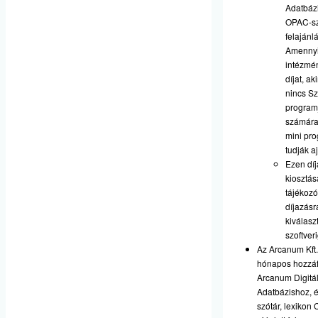
Adatbáz
OPAC-sz
felajánlá
Amennyi
intézmén
díjat, a
nincs Sz
program
számára 
mini pro
tudják a
Ezen díj
kiosztás
tájékozó
díjazásr
kiválasz
szoftver
Az Arcanum Kft.
hónapos hozzáf
Arcanum Digitál
Adatbázishoz, 
szótár, lexiko