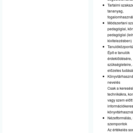
Tartalmi szaks
tananyag,
fogalomhasznál
Módszertani sz
pedagógiai, kön
pedagógiai (leí
kivitelezésben)
Tanulóközpont
Épít-e tanulók
érdeklődésére,
szükségleteire, 
előzetes tudás
Könyvtárhaszn
nevelés
Csak a keresés
technikákra, ko
vagy szem előtt 
információkeres
könyvtárhasznála
Nézetformálás, 
szempontok
Az értékelés so