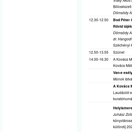
Visky Ákos
Bölcsészeti
Dömsödy A
12.30-12.50
Bod Péter 
Rövid tájé
Dömsödy A
dr. Hangod
Széchényi 
12.50-13.55
Szünet
14.00-16.30
A Kovács Má
Kovács Máté
Van-e esél
Monok Istv
A Kovács M
Laudációt e
kuratóriumá
Helyismeret
Juhász Zol
könyvtáros
különdíj 202