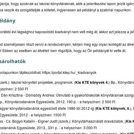
nlja, hogy azoknak az iskolai könyvtáraknak, akik a jelentkezési lapon jelzik igény
ba veszik és szolgáltatják a kötetet, ingyenesen ad példányt a szakmai napunkon.
éldány
rábbi évi tagsághoz kapcsolódó kiadványt nem vett még át, akkor azt jelezze a j
személyesen részt venni a rendezvényen, kérjen meg egy olyan kollégát az átvétel
 Ebben az esetben az átvételi íven rögzítjük, hogy az Ön példányát ki vette át.
sárolhatók
honlapunkon tájékozódhat:
https://portal.ktep.hu/_kiadvanyok
rk.): Iskolai könyvtári projektek, programok. (
Kis KTE könyvek 4.
) Bp., Könyvtár
lyszínen: 2 500 Ft
- Dán Krisztina - Dömsödy Andrea: Útmutató a gyakorlóiskolák könyvtárainak szolgál
Bp., Könyvtárostanárok Egyesülete, 2012, 190 p. - a helyszínen: 2 500 Ft
gyar könyvtárostanárok egyesületi élete 1986-tól 2012-ig (
Kis KTE könyvek, 6.
),
gyesülete, 2012 - a helyszínen: 1500 Ft
 - Cs. Bogyó Katalin - Eigner Judit (szerk.): Könyvtárhasználati óravázlatok. (
Kis 
stanárok Egyesülete, 2013., 331 p. - a helyszínen: 3 000 Ft
 Dömsödy Andrea (szerk.): Könyvtárhasználati ötlettár - játékos feladatok. (