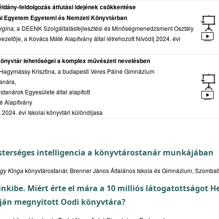
éldány-feldolgozás átfutási idejének csökkentése
i Egyetem Egyetemi és Nemzeti Könyvtárban
rgina,
a DEENK Szolgáltatásfejlesztési és Minőségmenedzsment Osztály
ezetője, a Kovács Máté Alapítvány által létrehozott Nívódíj 2024. évi
 könyvtár lehetőségei a komplex művészeti nevelésben
 Hagymássy Krisztina, a budapesti Veres Pálné Gimnázium
anára,
tanárok Egyesülete által alapított
é Alapítvány
2024. évi Iskolai könyvtári különdíj
asa
Mesterséges intelligencia a könyvtárostanár munkájában
agy Kinga
könyvtárostanár, Brenner János Általános Iskola és Gimnázium, Szombat
inkibe. Miért érte el mára a 10 milliós látogatottságot H
ján megnyitott Oodi könyvtára?