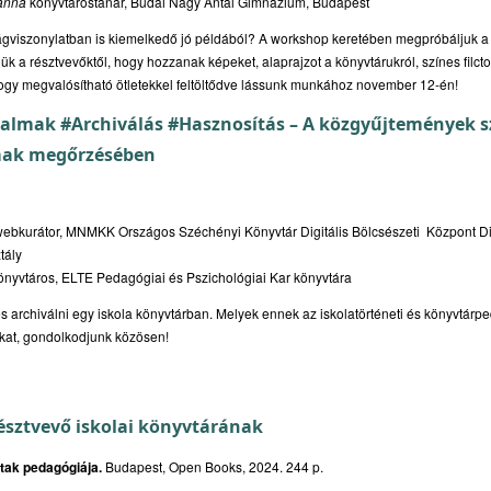
ianna
könyvtárostanár, Budai Nagy Antal Gimnázium, Budapest
lágviszonylatban is kiemelkedő jó példából? A workshop keretében megpróbáljuk a 
rjük a résztvevőktől, hogy hozzanak képeket, alaprajzot a könyvtárukról, színes filct
hogy megvalósítható ötletekkel feltöltődve lássunk munkához november 12-én!
rtalmak #Archiválás #Hasznosítás – A közgyűjtemények s
lmak megőrzésében
ebkurátor, MNMKK Országos Széchényi Könyvtár Digitális Bölcsészeti Központ Digi
tály
yvtáros, ELTE Pedagógiai és Pszichológiai Kar könyvtára
s archiválni egy iskola könyvtárban. Melyek ennek az iskolatörténeti és könyvtár
kat, gondolkodjunk közösen!
sztvevő iskolai könyvtárának
tak pedagógiája.
Budapest, Open Books, 2024. 244 p.