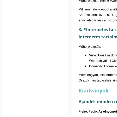
Műhelyvezető:
Pataki Mar
Mit tanulhatunk ebből a vi
szerűvé tenni, ezért azt ké
ennyi elég is lesz ahhoz, 
3. #Internetes ta
internetes tarta
Műhelyvezetők:
Visky Ákos László w
Webarchiválási Osz
Dömsödy Andrea kön
Miért, hogyan, mint érdeme
Osszuk meg tapasztalatain
Kiadványok
Ajándék minden ré
Freire, Paolo:
Az elnyomot