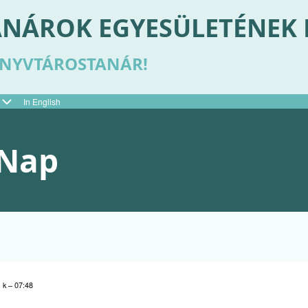
NÁROK EGYESÜLETÉNEK
ÖNYVTÁROSTANÁR!
In English
 Nap
, k – 07:48