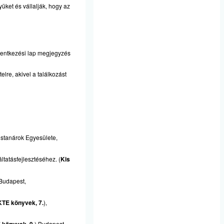
üket és vállalják, hogy az
elentkezési lap megjegyzés
re, akivel a találkozást
ostanárok Egyesülete,
tatásfejlesztéséhez. (
Kis
 Budapest,
KTE könyvek, 7.
),
) Budapest,