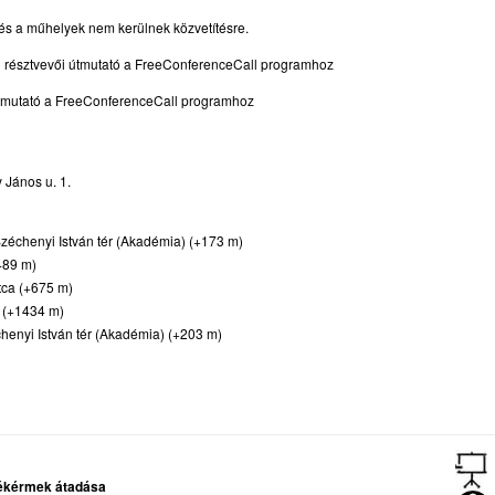
és a műhelyek nem kerülnek közvetítésre.
ú résztvevői útmutató a FreeConferenceCall programhoz
útmutató a FreeConferenceCall programhoz
 János u. 1.
Széchenyi István tér (Akadémia) (+173 m)
489 m)
tca (+675 m)
 (+1434 m)
henyi István tér (Akadémia) (+203 m)
ékérmek
átadása