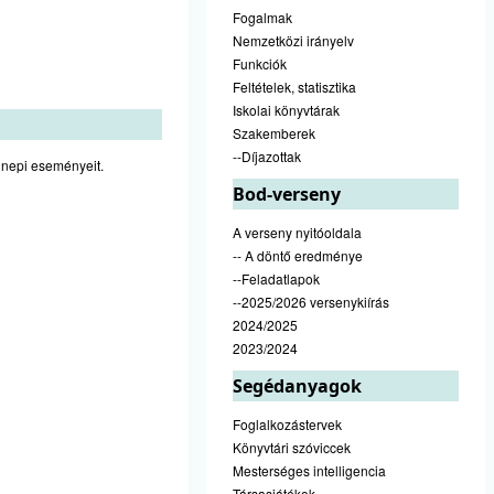
Fogalmak
Nemzetközi irányelv
Funkciók
Feltételek, statisztika
Iskolai könyvtárak
Szakemberek
--Díjazottak
nnepi eseményeit.
Bod-verseny
A verseny nyitóoldala
-- A döntő eredménye
--Feladatlapok
--2025/2026 versenykiírás
2024/2025
2023/2024
Segédanyagok
Foglalkozástervek
Könyvtári szóviccek
Mesterséges intelligencia
Társasjátékok