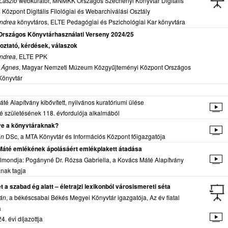
 László
webkurátor, MNMKK Országos Széchényi Könyvtár Digitális
 Központ Digitális Filológiai és Webarchiválási Osztály
ndrea
könyvtáros, ELTE Pedagógiai és Pszichológiai Kar könyvtára
Országos Könyvtárhasználati Verseny 2024/25
koztató, kérdések, válaszok
ndrea
, ELTE PPK
i Ágnes
, Magyar Nemzeti Múzeum Közgyűjteményi Központ Országos
Könyvtár
té Alapítvány kibővített, nyilvános kuratóriumi ülése
 születésének 118. évfordulója alkalmából
ye a könyvtáraknak?
án
DSc, a MTA Könyvtár és Információs Központ főigazgatója
áté emlékének ápolásáért emlékplakett átadása
lmondja: Pogányné Dr. Rózsa Gabriella, a Kovács Máté Alapítvány
nak tagja
 a szabad ég alatt – életrajzi lexikonból városismereti séta
tán
, a békéscsabai Békés Megyei Könyvtár igazgatója, Az év fiatal
a
4. évi díjazottja