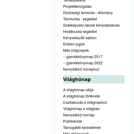
Projekttámogatás
Közösségi tervezés - állomány
Távmunka - segédlet
Szakképzési iskolai könyvtáraknak
Hivatkozási segédlet
Könyvkészítő sablon
Emberi jogok
Más világnapok
-- gyerekkönyvnap 2017
-- gyerekkönyvnap 2022
Nemzetközi hónaphoz
Világhónap
A világhónap célja
A világhónap története
Csatlakozás a világnaphoz
Világhónap a világban
Nemzetközi honlap
Publikációk
Támogatók kerestetnek
Más világnapok