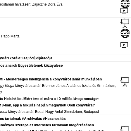
árostanári hivatásért: Zajaczné Dora Éva
j: Papp Márta
vtári közéleti sajtódíj díjátadója
ostanárok Egyesületének közgyűlése
 MI - Mesterséges intelligencia a könyvtárostanár munkájában
agy Kinga
könyvtárostanár, Brenner János Általános Iskola és Gimnázium,
ly
ás Helsinkibe. Miért érte el mára a 10 milliós látogatottságot
018-ban, épp a Mikulás napján megnyitott Oodi könyvtára?
ianna
könyvtárostanár, Budai Nagy Antal Gimnázium, Budapest
etes tartalmak #Archiválás #Hasznosítás
emények szerepe az internetes tartalmak megőrzésében