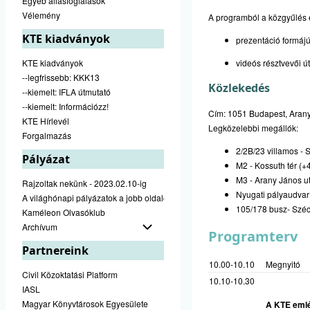
Egyéb állásfoglalások
Vélemény
A programból a közgyűlés 
KTE kiadványok
prezentáció formáj
KTE kiadványok
videós résztvevői 
--legfrissebb: KKK13
Közlekedés
--kiemelt: IFLA útmutató
--kiemelt: Információzz!
Cím: 1051 Budapest, Arany
KTE Hírlevél
Legközelebbi megállók:
Forgalmazás
2/2B/23 villamos - 
Pályázat
M2 - Kossuth tér (+
M3 - Arany János u
Rajzoltak nekünk - 2023.02.10-ig
Nyugati pályaudvar
A világhónapi pályázatok a jobb oldalon találhatók
105/178 busz- Széc
Kaméleon Olvasóklub
Archívum
Programterv
Partnereink
10.00-10.10
Megnyitó
Civil Közoktatási Platform
10.10-10.30
IASL
Magyar Könyvtárosok Egyesülete
A
KTE eml