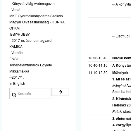
--Könyvtárvilág webmagazin
-- A könyvt
--Verzó
MKE Gyermekkönyvtáros Szekció
Magyar Olvasástársaság - HUNRA
OPKM
IBBY/HUBBY
-- Életműdí
--2017-es üzenet magyarul
KAMIKA
--Verbőc
10.30-10.40
Iskolai köny
ENSIL
Történelemtanárok Egylete
10.40-11.10
A Könyvtár
Mikkamakka
11.10-12.30
Műhelyek
--2017/1.
1. Mi és az
In English
Iványiné N
Keresés
Szombathe
2. Kirándul
Helsinki 2
Pataki Mar
3. #Intern
A közgyűjt