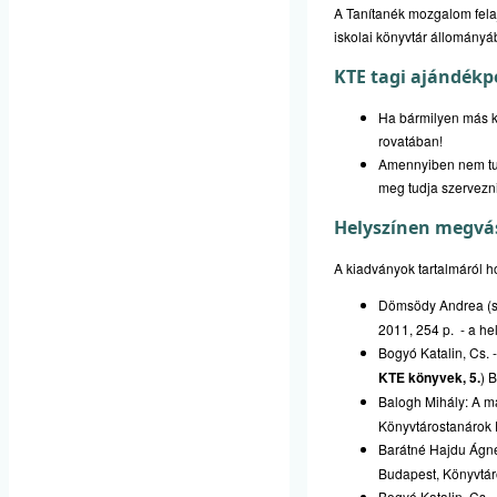
A Tanítanék mozgalom felajá
iskolai könyvtár állományá
KTE tagi ajándékp
Ha bármilyen más ko
rovatában!
Amennyiben nem tud 
meg tudja szervezni!
Helyszínen megvá
A kiadványok tartalmáról 
Dömsödy Andrea (sze
2011, 254 p. - a he
Bogyó Katalin, Cs. 
KTE könyvek, 5.
) 
Balogh Mihály: A ma
Könyvtárostanárok E
Barátné Hajdu Ágnes
Budapest, Könyvtáro
Bogyó Katalin, Cs. -