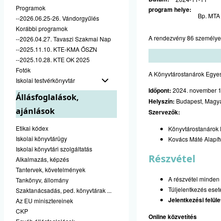
Programok
program helye
Bp. MTA
--2026.06.25-26. Vándorgyűlés
Korábbi programok
A rendezvény 86 személyes 
--2026.04.27. Tavaszi Szakmai Nap
--2025.11.10. KTE-KMA ŐSZN
--2025.10.28. KTE OK 2025
Fotók
A Könyvtárostanárok Egyes
Iskolai testvérkönyvtár
Időpont:
2024. november 11
Állásfoglalások,
Helyszín:
Budapest, Magy
ajánlások
Szervezők:
Etikai kódex
Könyvtárostanárok 
Iskolai könyvtárügy
Kovács Máté Alapít
Iskolai könyvtári szolgáltatás
Részvétel
Alkalmazás, képzés
Tantervek, követelmények
A részvétel minden
Tankönyv, állomány
Túljelentkezés eset
Szaktanácsadás, ped. könyvtárak ...
Jelentkezési felület
Az EU minisztereinek
CKP
Online közvetítés