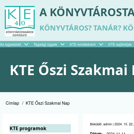
Ugrás
A KÖNYVTÁROSTA
a
tartalomra
KÖNYVTÁROS? TANÁR? K
Az egyesület
Tagsági ügyek
KTE emlékérem
KTE sajtódíjak
Felső
menü
KTE Őszi Szakmai
Címlap
KTE Őszi Szakmai Nap
Morzsa
Beküldő:
admin
|
2024. 10. 22.
KTE programok
Dátum
2024-11-11