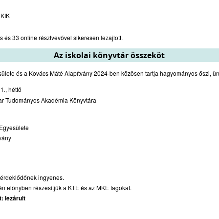
 KIK
és 33 online résztvevővel sikeresen lezajlott.
Az iskolai könyvtár összeköt
ülete és a Kovács Máté Alapítvány 2024-ben közösen tartja hagyományos őszi, ü
., hétfő
ar Tudományos Akadémia Könyvtára
Egyesülete
vány
 érdeklődőnek ingyenes.
én előnyben részesítjük a KTE és az MKE tagokat.
: lezárult