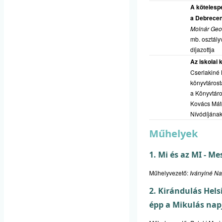
A kötelesp
a Debrecen
Molnár Geo
mb. osztályv
díjazottja
Az iskolai
Cserlakiné
könyvtárost
a
Könyvtáros
Kovács Mát
Nívódíjának 
Műhelyek
1. Mi és az MI - 
Műhelyvezető:
Iványiné N
2. Kirándulás Hels
épp a Mikulás nap