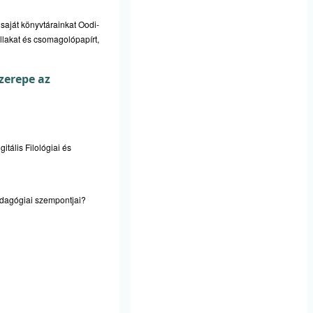
saját könyvtárainkat Oodi-
ollakat és csomagolópapírt,
zerepe az
tális Filológiai és
pedagógiai szempontjai?