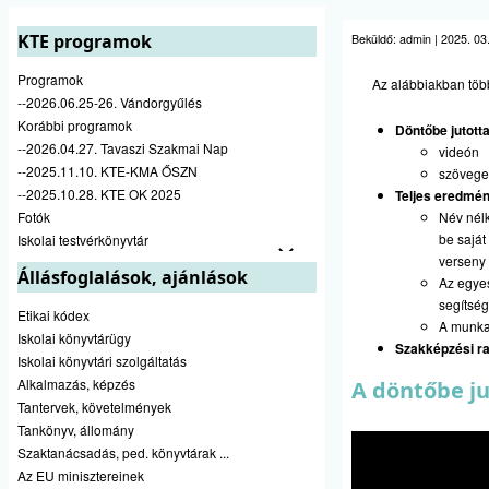
KTE programok
Beküldő:
admin
|
2025. 03.
Programok
Az alábbiakban töb
--2026.06.25-26. Vándorgyűlés
Korábbi programok
Döntőbe jutott
--2026.04.27. Tavaszi Szakmai Nap
videón
--2025.11.10. KTE-KMA ŐSZN
szöveges
--2025.10.28. KTE OK 2025
Teljes eredmén
Fotók
Név nélk
be sajá
Iskolai testvérkönyvtár
verseny 
Állásfoglalások, ajánlások
Az egye
segítség
Etikai kódex
A munkaf
Iskolai könyvtárügy
Szakképzési r
Iskolai könyvtári szolgáltatás
Alkalmazás, képzés
A döntőbe j
Tantervek, követelmények
Tankönyv, állomány
Szaktanácsadás, ped. könyvtárak ...
Az EU minisztereinek