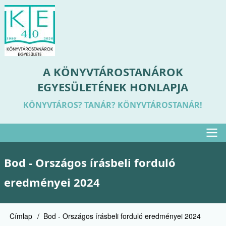
Ugrás
a
tartalomra
A KÖNYVTÁROSTANÁROK
EGYESÜLETÉNEK HONLAPJA
KÖNYVTÁROS? TANÁR? KÖNYVTÁROSTANÁR!
Felső
Bod - Országos írásbeli forduló
menü
eredményei 2024
Címlap
Bod - Országos írásbeli forduló eredményei 2024
Morzsa