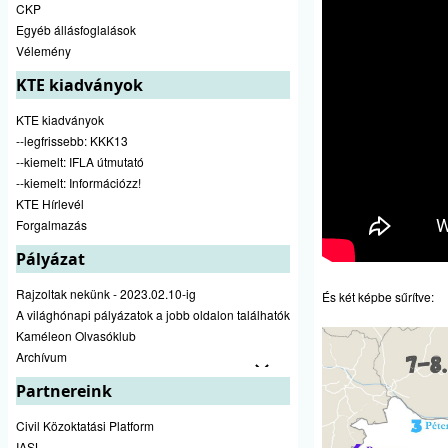
CKP
Egyéb állásfoglalások
Vélemény
KTE kiadványok
KTE kiadványok
--legfrissebb: KKK13
--kiemelt: IFLA útmutató
--kiemelt: Információzz!
KTE Hírlevél
Forgalmazás
Pályázat
Rajzoltak nekünk - 2023.02.10-ig
És két képbe sűrítve:
A világhónapi pályázatok a jobb oldalon találhatók
Kaméleon Olvasóklub
Archívum
Partnereink
Civil Közoktatási Platform
IASL