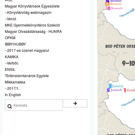
Magyar Könyvtárosok Egyesülete
--Könyvtárvilág webmagazin
--Verzó
MKE Gyermekkönyvtáros Szekció
Magyar Olvasástársaság - HUNRA
OPKM
IBBY/HUBBY
--2017-es üzenet magyarul
KAMIKA
--Verbőc
ENSIL
Történelemtanárok Egylete
Mikkamakka
--2017/1.
In English
Keresés