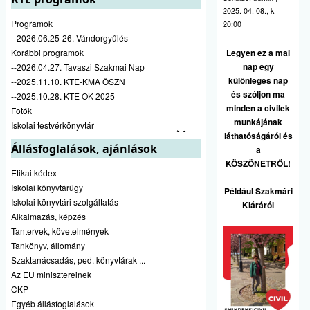
2025. 04. 08., k –
Programok
20:00
--2026.06.25-26. Vándorgyűlés
Korábbi programok
Legyen ez a mai
nap egy
--2026.04.27. Tavaszi Szakmai Nap
különleges nap
--2025.11.10. KTE-KMA ŐSZN
és szóljon ma
--2025.10.28. KTE OK 2025
minden a civilek
Fotók
munkájának
Iskolai testvérkönyvtár
láthatóságáról és
Állásfoglalások, ajánlások
a
KÖSZÖNETRŐL!
Etikai kódex
Iskolai könyvtárügy
Például Szakmári
Iskolai könyvtári szolgáltatás
Kláráról
Alkalmazás, képzés
Tantervek, követelmények
Tankönyv, állomány
Szaktanácsadás, ped. könyvtárak ...
Az EU minisztereinek
CKP
Egyéb állásfoglalások