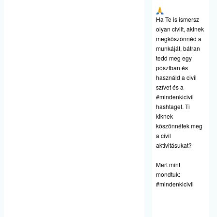
Ha Te is ismersz
olyan civilt, akinek
megköszönnéd a
munkáját, bátran
tedd meg egy
posztban és
használd a civil
szívet és a
#mindenkicivil
hashtaget. Ti
kiknek
köszönnétek meg
a civil
aktivitásukat?
Mert mint
mondtuk:
#mindenkicivil