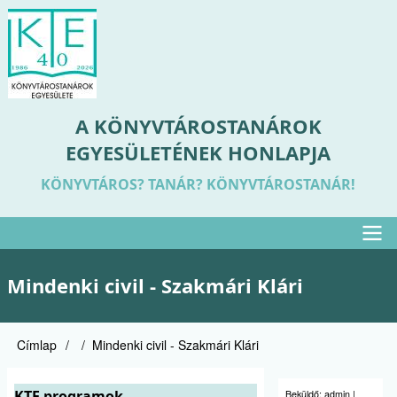
Ugrás
a
tartalomra
A KÖNYVTÁROSTANÁROK
EGYESÜLETÉNEK HONLAPJA
KÖNYVTÁROS? TANÁR? KÖNYVTÁROSTANÁR!
Felső
Mindenki civil - Szakmári Klári
menü
Címlap
Mindenki civil - Szakmári Klári
Morzsa
KTE programok
Beküldő:
admin
|