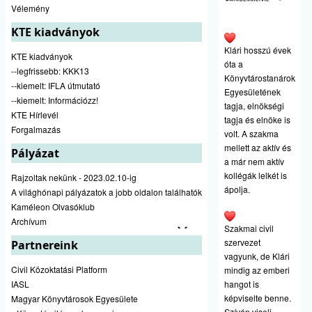
Vélemény
KTE kiadványok
Klári hosszú évek
KTE kiadványok
óta a
--legfrissebb: KKK13
Könyvtárostanárok
--kiemelt: IFLA útmutató
Egyesületének
--kiemelt: Információzz!
tagja, elnökségi
KTE Hírlevél
tagja és elnöke is
Forgalmazás
volt. A szakma
mellett az aktív és
Pályázat
a már nem aktív
kollégák lelkét is
Rajzoltak nekünk - 2023.02.10-ig
ápolja.
A világhónapi pályázatok a jobb oldalon találhatók
Kaméleon Olvasóklub
Archívum
Szakmai civil
szervezet
Partnereink
vagyunk, de Klári
Civil Közoktatási Platform
mindig az emberi
hangot is
IASL
képviselte benne.
Magyar Könyvtárosok Egyesülete
Szívén viseli