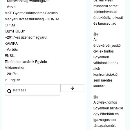
--Könyvtárvilág webmagazin
mindenki sorsát,
--Verzó
telefonhívással
MKE Gyermekkönyvtáros Szekció
érdeklődik, lelkesít
Magyar Olvasástársaság - HUNRA
és tanácsot ad.
OPKM
IBBY/HUBBY
--2017-es üzenet magyarul
Az
KAMIKA
érdekérvényesítő
--Verbőc
civilek fontos
ENSIL
ügyekben
Történelemtanárok Egylete
vállalnak nehéz,
Mikkamakka
akár
--2017/1.
konfrontációktól
In English
sem mentes
kiállást.
Keresés
A civilek fontos
ügyekben állnak ki
egy élhetőbb és
igazságosabb
társadalomért.