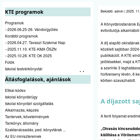
KTE programok
Beküldő:
admin
|
2025. 11.
Programok
A Könyvtárostanárok E
--2026.06.25-26. Vándorgyűlés
évfordulója alkalmából d
Korábbi programok
--2026.04.27. Tavaszi Szakmai Nap
A díj alapító okiratána
--2025.11.10. KTE-KMA ŐSZN
közéleti sajtóban 2024
publikációt.
A KTE elnö
--2025.10.28. KTE OK 2025
jelölésekkel, majd a KT
Fotók
a szerinte 3 leghatásos
Iskolai testvérkönyvtár
holtverseny lévén, 6 ker
Állásfoglalások, ajánlások
körben szavazhatott.
Etikai kódex
Iskolai könyvtárügy
A díjazott s
Iskolai könyvtári szolgáltatás
Alkalmazás, képzés
A fenti folyamat eredm
Tantervek, követelmények
Tankönyv, állomány
„Olvasás kincsesdobo
Szaktanácsadás, ped. könyvtárak ...
kiállítása a Vörösmart
Az EU minisztereinek