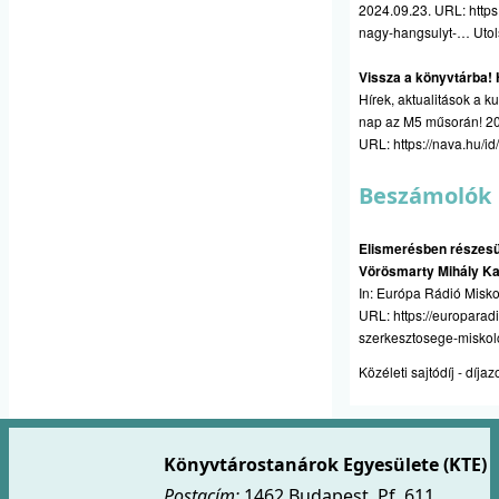
2024.09.23. URL:
http
nagy-hangsulyt-…
Utol
Vissza a könyvtárba!
Hírek, aktualitások a k
nap az M5 műsorán! 202
URL:
https://nava.hu/i
Beszámolók
Elismerésben részesü
Vörösmarty Mihály Kat
In: Európa Rádió Misko
URL:
https://europarad
szerkesztosege-miskolc
Közéleti sajtódíj - díjaz
Könyvtárostanárok Egyesülete (KTE)
Postacím:
1462 Budapest, Pf. 611.