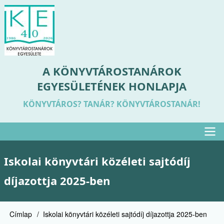
Ugrás
a
tartalomra
A KÖNYVTÁROSTANÁROK
EGYESÜLETÉNEK HONLAPJA
KÖNYVTÁROS? TANÁR? KÖNYVTÁROSTANÁR!
Felső
Iskolai könyvtári közéleti sajtódíj
menü
díjazottja 2025-ben
Címlap
Iskolai könyvtári közéleti sajtódíj díjazottja 2025-ben
Morzsa