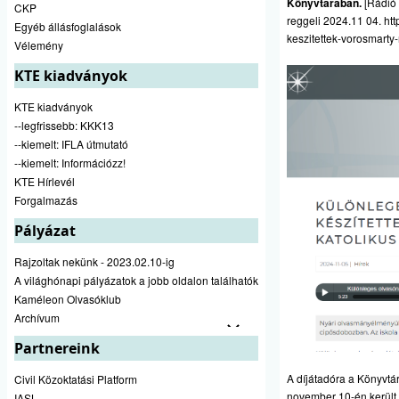
Könyvtárában.
[Rádió 
CKP
reggeli 2024.11 04.
htt
Egyéb állásfoglalások
keszitettek-vorosmarty-
Vélemény
KTE kiadványok
KTE kiadványok
--legfrissebb: KKK13
--kiemelt: IFLA útmutató
--kiemelt: Információzz!
KTE Hírlevél
Forgalmazás
Pályázat
Rajzoltak nekünk - 2023.02.10-ig
A világhónapi pályázatok a jobb oldalon találhatók
Kaméleon Olvasóklub
Archívum
Partnereink
A díjátadóra a Könyvt
Civil Közoktatási Platform
november 10-én került 
IASL