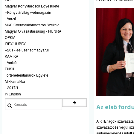
Magyar Könyvtárosok Egyesülete
--Könyvtárvilág webmagazin
--Verzó
MKE Gyermekkönyvtáros Szekció
Magyar Olvasástársaság - HUNRA
OPKM
IBBY/HUBBY
--2017-es üzenet magyarul
KAMIKA
--Verbőc
ENSIL
Történelemtanárok Egylete
Mikkamakka
--2017/1.
In English
Keresés
Az első ford
A KTE tagok szavazatai 
szavazatot és végül sza
sajtómegjelenés jutott