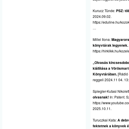
Kurucz Tünde:
PSZ: tö
2024.09.02.
https://eduline.hu/koz
…
Millei Ilona:
Magyarors
könyvtárak legyenek.
https://hirklikk.hu/ko
„Olvasás kincsesdobo
kiállítása a Vörösmart
Könyvtárában.
[Rádió 
reggeli 2024.11 04. 13
Spiegler-Kutasi Nikolet
olvasnak!
In: Patent.
https://www.youtube.
2025.10.11.
Turuczkai Kata:
A debr
fektetnek a könyvek é