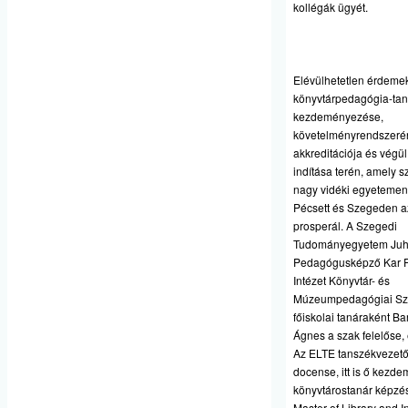
kollégák ügyét.
Elévülhetetlen érdemek
könyvtárpedagógia-tan
kezdeményezése,
követelményrendszerén
akkreditációja és végü
indítása terén, amely 
nagy vidéki egyetemen
Pécsett és Szegeden az
prosperál. A Szegedi
Tudományegyetem Juh
Pedagógusképző Kar F
Intézet Könyvtár- és
Múzeumpedagógiai Sz
főiskolai tanáraként Ba
Ágnes a szak felelőse, 
Az ELTE tanszékvezető
docense, itt is ő kezd
könyvtárostanár képzés
Master of Library and I