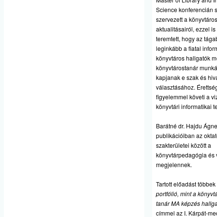
Science konferencián s
szervezett a könyvtáro
aktualitásairól, ezzel i
teremtett, hogy az tág
leginkább a fiatal infor
könyvtáros hallgatók 
könyvtárostanár munkáj
kapjanak e szak és hiv
választásához. Érettsé
figyelemmel követi a v
könyvtári informatikai t
Barátné dr. Hajdu Ágn
publikációiban az oktato
szakterületei között a
könyvtárpedagógia és 
megjelennek.
Tartott előadást többek
portfólió, mint a könyv
tanár MA képzés hallga
címmel az I. Kárpát-m