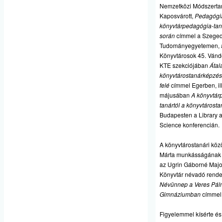
Nemzetközi Módszertan
Kaposvárott,
Pedagógia
könyvtárpedagógia-ta
során
címmel a Szeged
Tudományegyetemen, 
Könyvtárosok 45. Vánd
KTE szekciójában
Átal
könyvtárostanárképzés
felé
címmel Egerben, il
májusában
A könyvtár
tanártól a könyvtárosta
Budapesten a Library a
Science konferencián.
A könyvtárostanári köz
Márta munkásságának 
az Ugrin Gáborné Majo
Könyvtár névadó rend
Névünnep a Veres Pál
Gimnáziumban
címmel 
Figyelemmel kísérte é