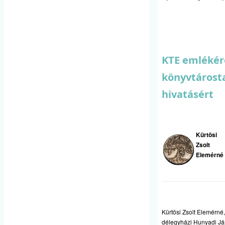
KTE emlékér
könyvtárost
hivatásért
Kürtösi
Zsolt
Elemérné
Kürtösi Zsolt Elemérné
délegyházi Hunyadi Já