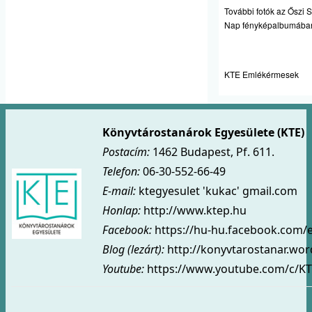
További fotók az
Őszi 
Nap fényképalbumába
KTE Emlékérmesek
Könyvtárostanárok Egyesülete (KTE)
Postacím:
1462 Budapest, Pf. 611.
Telefon:
06-30-552-66-49
E-mail:
ktegyesulet 'kukac' gmail.com
Honlap:
http://www.ktep.hu
Facebook:
https://hu-hu.facebook.com/
Blog (lezárt)
:
http://konyvtarostanar.wo
Youtube:
https://www.youtube.com/c/KT