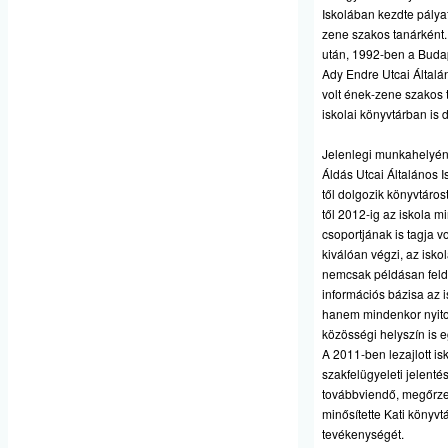
Iskolában kezdte pálya
zene szakos tanárként
után, 1992-ben a Budape
Ady Endre Utcai Általá
volt ének-zene szakos t
iskolai könyvtárban is d
Jelenlegi munkahelyén
Áldás Utcai Általános 
től dolgozik könyvtáros
től 2012-ig az iskola m
csoportjának is tagja v
kiválóan végzi, az isko
nemcsak példásan feld
információs bázisa az 
hanem mindenkor nyito
közösségi helyszín is 
A 2011-ben lezajlott isk
szakfelügyeleti jelenté
továbbviendő, megőrze
minősítette Kati könyv
tevékenységét.