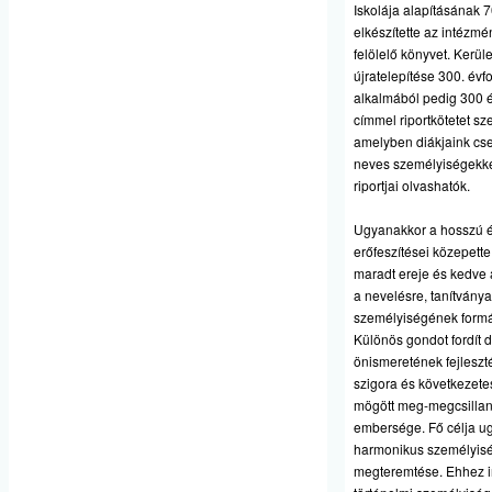
Iskolája alapításának 7
elkészítette az intézmé
felölelő könyvet. Kerül
újratelepítése 300. évf
alkalmából pedig 300 é
címmel riportkötetet sze
amelyben diákjaink cs
neves személyiségekkel
riportjai olvashatók.
Ugyanakkor a hosszú é
erőfeszítései közepette
maradt ereje és kedve a
a nevelésre, tanítványa
személyiségének formá
Különös gondot fordít d
önismeretének fejlesz
szigora és következet
mögött meg-megcsilla
embersége. Fő célja u
harmonikus személyis
megteremtése. Ehhez i