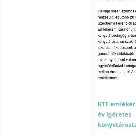
Pályája során számos 
részesült, legutóbb 20
Széchényi Ferenc-díjat 
Emlékérem Kuratóriuma
könyvtárpedagógia-tan
könyvtárostanár szak lét
sikeres működéséért, a
generációk oktatásáért
tevékenységéért valam
egyesületünket támoga
méltán érdemelte ki Az
emlékérmet.
KTE emlékér
év ígéretes
könyvtárost