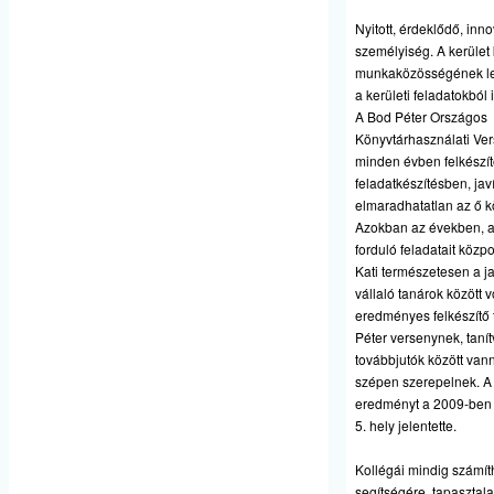
Nyitott, érdeklődő, inno
személyiség. A kerület
munkaközösségének lelk
a kerületi feladatokból i
A Bod Péter Országos
Könyvtárhasználati Ve
minden évben felkészít
feladatkészítésben, jav
elmaradhatatlan az ő 
Azokban az években, am
forduló feladatait közpon
Kati természetesen a j
vállaló tanárok között 
eredményes felkészítő
Péter versenynek, taní
továbbjutók között vann
szépen szerepelnek. A
eredményt a 2009-ben 
5. hely jelentette.
Kollégái mindig számít
segítségére, tapasztala