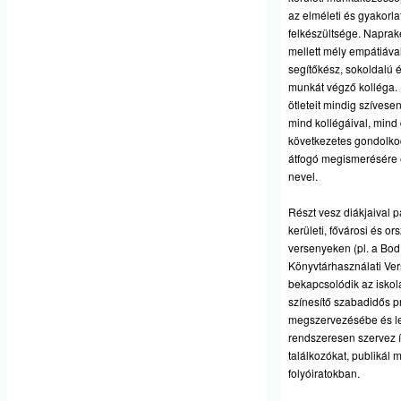
az elméleti és gyakorla
felkészültsége. Naprak
mellett mély empátiáva
segítőkész, sokoldalú 
munkát végző kolléga. I
ötleteit mindig szívese
mind kollégáival, mind d
következetes gondolkod
átfogó megismerésére 
nevel.
Részt vesz diákjaival 
kerületi, fővárosi és o
versenyeken (pl. a Bod
Könyvtárhasználati Ve
bekapcsolódik az iskola
színesítő szabadidős 
megszervezésébe és le
rendszeresen szervez í
találkozókat, publikál 
folyóiratokban.