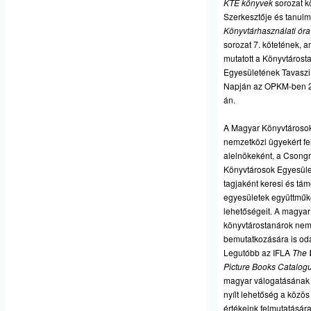
KTE könyvek
sorozat kö
Szerkesztője és tanulm
Könyvtárhasználati ór
sorozat 7. kötetének, a
mutatott a Könyvtárost
Egyesületének Tavasz
Napján az OPKM-ben 20
án.
A Magyar Könyvtároso
nemzetközi ügyekért fe
alelnökeként, a Csong
Könyvtárosok Egyesüle
tagjaként keresi és tám
egyesületek együttműk
lehetőségeit. A magyar
könyvtárostanárok nem
bemutatkozására is oda
Legutóbb az IFLA
The 
Picture Books Catalog
magyar válogatásának 
nyílt lehetőség a közö
értékeink felmutatására