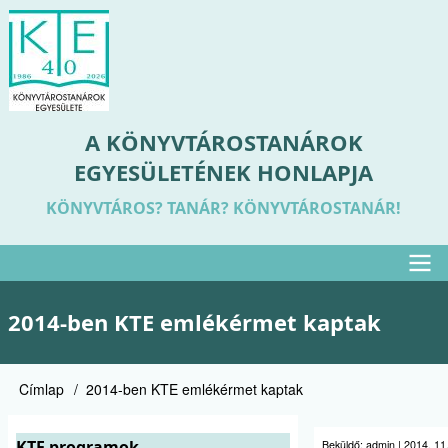
Ugrás
a
tartalomra
A KÖNYVTÁROSTANÁROK
EGYESÜLETÉNEK HONLAPJA
KÖNYVTÁROS? TANÁR? KÖNYVTÁROSTANÁR!
Felső
2014-ben KTE emlékérmet kaptak
menü
Címlap
2014-ben KTE emlékérmet kaptak
Morzsa
KTE programok
Beküldő:
admin
|
2014. 11.