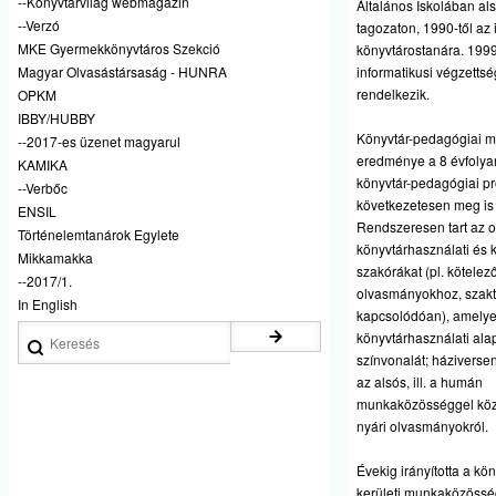
--Könyvtárvilág webmagazin
Általános Iskolában als
--Verzó
tagozaton, 1990-től az 
MKE Gyermekkönyvtáros Szekció
könyvtárostanára. 1999
Magyar Olvasástársaság - HUNRA
informatikusi végzettsé
rendelkezik.
OPKM
IBBY/HUBBY
Könyvtár-pedagógiai 
--2017-es üzenet magyarul
eredménye a 8 évfolya
KAMIKA
könyvtár-pedagógiai p
--Verbőc
következetesen meg is 
ENSIL
Rendszeresen tart az 
Történelemtanárok Egylete
könyvtárhasználati és 
Mikkamakka
szakórákat (pl. kötelező
--2017/1.
olvasmányokhoz, szakt
In English
kapcsolódóan), amelyek
Keresés
könyvtárhasználati al
színvonalát; háziverse
az alsós, ill. a humán
munkaközösséggel köz
nyári olvasmányokról.
Évekig irányította a kö
kerületi munkaközössé