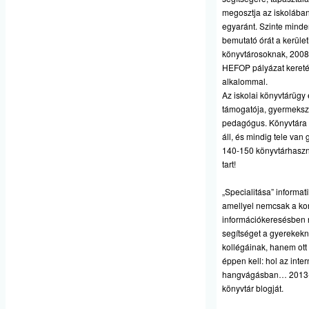
megosztja az iskolában
egyaránt. Szinte minden
bemutató órát a kerületi
könyvtárosoknak, 200
HEFOP pályázat keret
alkalommal.
Az iskolai könyvtárügy 
támogatója, gyermeksz
pedagógus. Könyvtára 
áll, és mindig tele van 
140-150 könyvtárhaszná
tart!
„Specialitása” informat
amellyel nemcsak a ko
információkeresésben 
segítséget a gyerekek
kollégáinak, hanem ott 
éppen kell: hol az inter
hangvágásban… 2013-ba
könyvtár blogját.