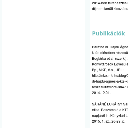
2014-ben felterjesztés
díj nem került kiosztásr
Publikációk
Barátné dr. Hajdu Ágn
kitüntetésében részesül
Boglárka et al. (szerk.
Könyvtárosok Egyesüle
Bp., MKE, é.n., URL:
http://mke.info.hu/blog
dr-hajdu-agnes-a-kte-k
reszesult/#more-3847
U
2014.12.01.
SÁRÁNÉ LUKÁTSY Sarol
etika, Beszámoló a KT
napjáról In: Könyvtári 
2015. 1. sz., 26-29. p.