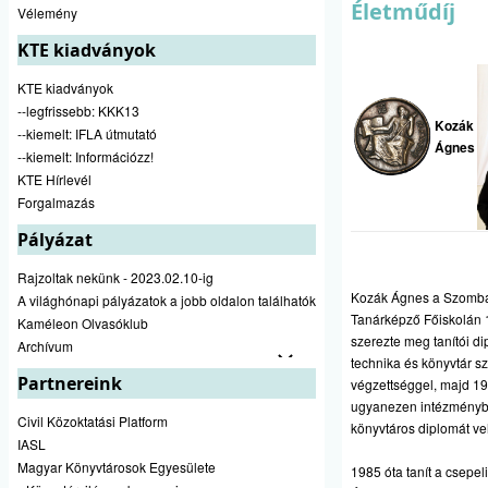
Életműdíj
Vélemény
KTE kiadványok
KTE kiadványok
--legfrissebb: KKK13
Kozák
--kiemelt: IFLA útmutató
Ágnes
--kiemelt: Információzz!
KTE Hírlevél
Forgalmazás
Pályázat
Rajzoltak nekünk - 2023.02.10-ig
Kozák Ágnes a Szomba
A világhónapi pályázatok a jobb oldalon találhatók
Tanárképző Főiskolán
Kaméleon Olvasóklub
szerezte meg tanítói di
Archívum
technika és könyvtár s
Partnereink
végzettséggel, majd 1
ugyanezen intézményb
Civil Közoktatási Platform
könyvtáros diplomát veh
IASL
Magyar Könyvtárosok Egyesülete
1985 óta tanít a csepel