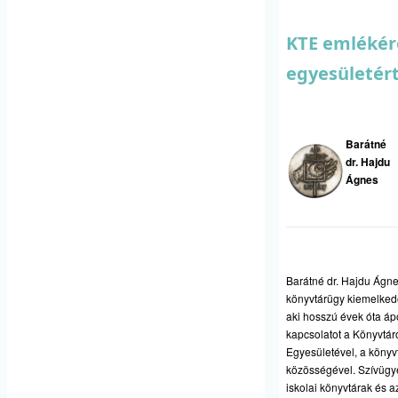
KTE emlékér
egyesületér
Barátné
dr. Hajdu
Ágnes
Barátné dr. Hajdu Ágne
könyvtárügy kiemelked
aki hosszú évek óta á
kapcsolatot a Könyvtár
Egyesületével, a könyv
közösségével. Szívügye
iskolai könyvtárak és a