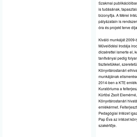
Szakmai publikációiba
is tudásának, tapaszta
bizonyítja. A Mérei Int
pályázatain is rendszer
óra és projekt terve díja
Kiváló munkáját 2009-be
Művelődési Irodája iro
dicsérettel ismerte el, k
tanítványai pedig foly
tiszteletükkel, szeretetü
Könyvtárostanári elhiva
munkájának elismerését
2014-ben a KTE emlé
Kuratóriuma a felterjes
Kürtösi Zsolt Elemérné, 
Könyvtárostanári hivat
emlékérmet. Felterjesztő
Pedagógiai Intézet iga
Pap Éva az intézet kö
szakértője.