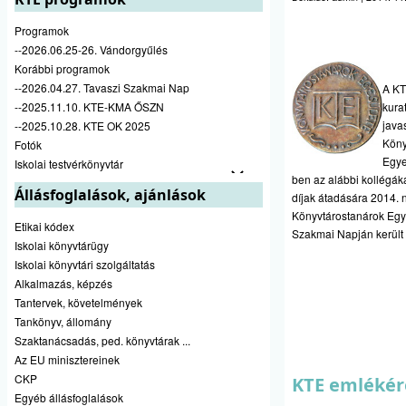
Programok
--2026.06.25-26. Vándorgyűlés
Korábbi programok
--2026.04.27. Tavaszi Szakmai Nap
A K
--2025.11.10. KTE-KMA ŐSZN
kura
java
--2025.10.28. KTE OK 2025
Köny
Fotók
Egye
Iskolai testvérkönyvtár
ben az alábbi kollégákat
Állásfoglalások, ajánlások
díjak átadására 2014.
Könyvtárostanárok Egy
Etikai kódex
Szakmai Napján került 
Iskolai könyvtárügy
Iskolai könyvtári szolgáltatás
Alkalmazás, képzés
Tantervek, követelmények
Tankönyv, állomány
Szaktanácsadás, ped. könyvtárak ...
Az EU minisztereinek
CKP
KTE emlékér
Egyéb állásfoglalások