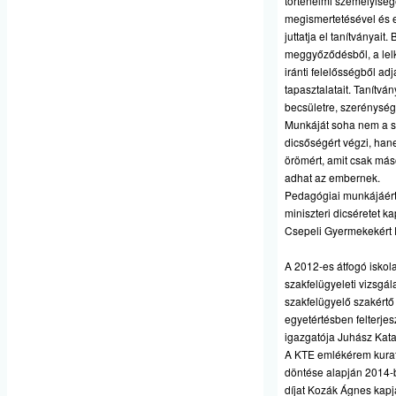
történelmi személyiség
megismertetésével és 
juttatja el tanítványait.
meggyőződésből, a lelk
iránti felelősségből adj
tapasztalatait. Tanítván
becsületre, szerénység
Munkáját soha nem a 
dicsőségért végzi, han
örömért, amit csak más
adhat az embernek.
Pedagógiai munkájáér
miniszteri dicséretet k
Csepeli Gyermekekért Dí
A 2012-es átfogó iskola
szakfelügyeleti vizsgál
szakfelügyelő szakértő
egyetértésben felterjes
igazgatója Juhász Kata
A KTE emlékérem kura
döntése alapján 2014-
díjat Kozák Ágnes kapj